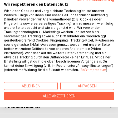
Wir respektieren den Datenschutz
Wir nutzen Cookies und vergleichbare Technologien auf unserer
Website. Einige von ihnen sind essenziell und technisch notwendig.
Daneben verwenden wir Analysemethoden (z. B. Cookies oder
BESCHREIBUNG
Fingerprints sowie serverseitiges Tracking), um zu messen, wie häufig
unsere Seite besucht und wie sie genutzt wird. Wir verwenden
Trackingtechnologien zu Marketingzwecken und setzen hierzu
serverseitiges Tracking sowie auch Drittanbieter ein, wodurch ggf.
Hinter der Denkmalschutzfassade brodelt es: Sebastian
geräteübergreifend Cookies, Fingerprints, Tracking-Pixel, IP-Adressen
Plunkert will paranormale Phänomene untersuchen, Isabella
sowie gehashte E-Mail-Adressen genutzt werden. Auf unserer Seite
betten wir zudem Drittinhalte von anderen Anbietern ein (Video-
Glitters Mitbewohner ist spurlos verschwunden, und Frieda
Plattformen). Wir haben auf die weitere Datenverarbeitung und ein
Chämmerli denunziert jeden ihrer Nachbarn bei der Polizei.
etwaiges Tracking durch den Drittanbieter keinen Einfluss. Mit deiner
Einstellung willigst du in die oben beschriebenen Vorgänge ein. Du
kannst deine Einwilligung (z. B. im Footer unter „Privacy-Einstellungen“)
Die Stimmung kocht mehr und mehr hoch, und zu allem
jederzeit mit Wirkung für die Zukunft widerrufen. (
BoD-Impressum
)
Überfluss kommt auch noch ein Geheimbund daher, der ein
okkultes Interesse an der Liegenschaft hat...
ABLEHNEN
ANPASSEN
AUTOR/IN
ALLE AKZEPTIEREN
PRESSESTIMMEN