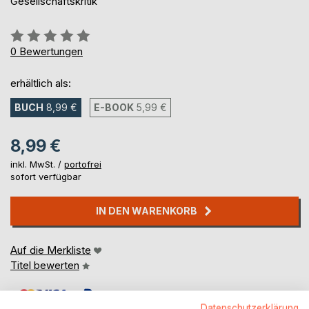
Gesellschaftskritik
Bewertung::
0%
0
Bewertungen
erhältlich als:
BUCH
8,99 €
E-BOOK
5,99 €
8,99 €
inkl. MwSt. /
portofrei
sofort verfügbar
IN DEN WARENKORB
Auf die Merkliste
Titel bewerten
Datenschutzerklärung