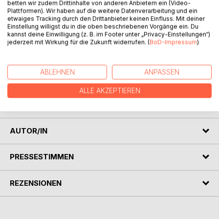
betten wir zudem Drittinhalte von anderen Anbietern ein (Video-
Plattformen). Wir haben auf die weitere Datenverarbeitung und ein
etwaiges Tracking durch den Drittanbieter keinen Einfluss. Mit deiner
Einstellung willigst du in die oben beschriebenen Vorgänge ein. Du
kannst deine Einwilligung (z. B. im Footer unter „Privacy-Einstellungen“)
jederzeit mit Wirkung für die Zukunft widerrufen. (
BoD-Impressum
)
BESCHREIBUNG
ABLEHNEN
ANPASSEN
ALLE AKZEPTIEREN
Man muss nicht glänzen, man soll leben und arbeiten;
vielleicht glänzt dann ein wenig, was man tut.
AUTOR/IN
PRESSESTIMMEN
REZENSIONEN