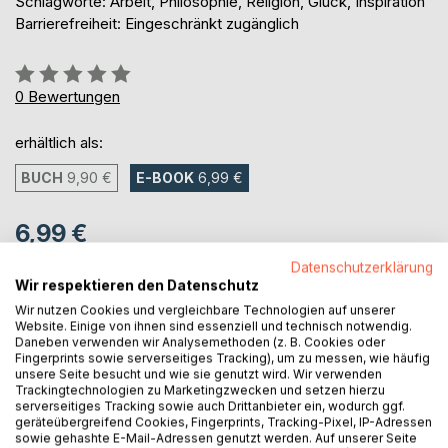
Schlagworte: Arbeit, Philosophie, Religion, Glück, Inspiration
Barrierefreiheit: Eingeschränkt zugänglich
Bewertung::
0%
0
Bewertungen
erhältlich als:
BUCH
9,90 €
E-BOOK
6,99 €
6,99 €
inkl. MwSt.
Datenschutzerklärung
sofort verfügbar als Download
Wir respektieren den Datenschutz
Wir nutzen Cookies und vergleichbare Technologien auf unserer
Website. Einige von ihnen sind essenziell und technisch notwendig.
Daneben verwenden wir Analysemethoden (z. B. Cookies oder
IN DEN WARENKORB
Fingerprints sowie serverseitiges Tracking), um zu messen, wie häufig
unsere Seite besucht und wie sie genutzt wird. Wir verwenden
Trackingtechnologien zu Marketingzwecken und setzen hierzu
Auf die Merkliste
serverseitiges Tracking sowie auch Drittanbieter ein, wodurch ggf.
geräteübergreifend Cookies, Fingerprints, Tracking-Pixel, IP-Adressen
Titel bewerten
sowie gehashte E-Mail-Adressen genutzt werden. Auf unserer Seite