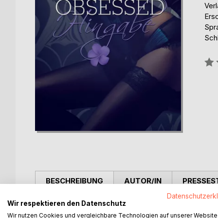
Ver
Ers
Spr
Schl
Bew
0%
BESCHREIBUNG
AUTOR/IN
PRESSES
Datenschutzerk
Wir respektieren den Datenschutz
Lea will es tun. Sie wird ihren Bruder und ihren V
Wir nutzen Cookies und vergleichbare Technologien auf unserer Website
sie zögert, denn sie fürchtet um das Leben von Ju