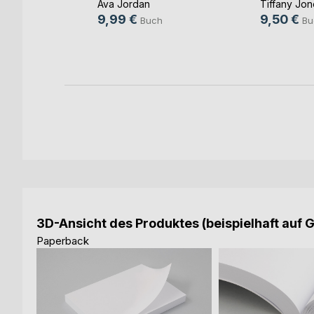
Ava Jordan
Tiffany Jon
Rivers
, ...
9,99 €
9,50 €
Buch
Bu
h
3D-Ansicht des Produktes (beispielhaft auf 
Paperback