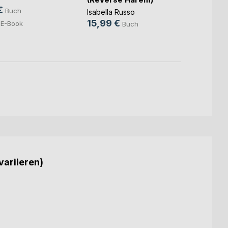
Marita 
€
Buch
Isabella Russo
18,5
15,99 €
E-Book
Buch
8,49
variieren)