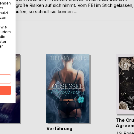
wenden
inerseits große Risiken auf sich nimmt. Vom FBI im Stich gelassen,
es
en weglaufen, so schnell sie können ...
nutzt
tzen
owie
 zudem
D
 die
eter
nen
The Cru
Agreem
Verführung
Gestohle
J.G. Rose