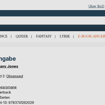
Über BoD
NCE
QUEER
FANTASY
LYRIK
E-BOOK-ANGEB
ngabe
fany Jones
d 2:
Obsessed
besromane
erback
Seiten
N-13: 9783741262029