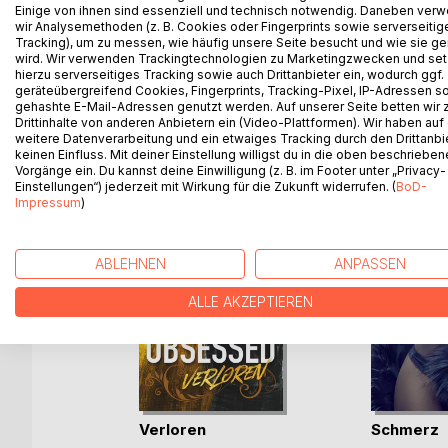
Einige von ihnen sind essenziell und technisch notwendig. Daneben ver
entscheiden - für die Familie oder für Jax, der se
wir Analysemethoden (z. B. Cookies oder Fingerprints sowie serverseitig
bleibt ihnen wieder nur eine Möglichkeit: sie müss
Tracking), um zu messen, wie häufig unsere Seite besucht und wie sie ge
wird. Wir verwenden Trackingtechnologien zu Marketingzwecken und se
hierzu serverseitiges Tracking sowie auch Drittanbieter ein, wodurch ggf.
geräteübergreifend Cookies, Fingerprints, Tracking-Pixel, IP-Adressen s
gehashte E-Mail-Adressen genutzt werden. Auf unserer Seite betten wir
WEITERE TITEL BEI
Bo
Drittinhalte von anderen Anbietern ein (Video-Plattformen). Wir haben auf
weitere Datenverarbeitung und ein etwaiges Tracking durch den Drittanbi
keinen Einfluss. Mit deiner Einstellung willigst du in die oben beschriebe
Vorgänge ein. Du kannst deine Einwilligung (z. B. im Footer unter „Privacy-
Einstellungen“) jederzeit mit Wirkung für die Zukunft widerrufen. (
BoD-
Impressum
)
ABLEHNEN
ANPASSEN
ALLE AKZEPTIEREN
 a
Verloren
Schmerz