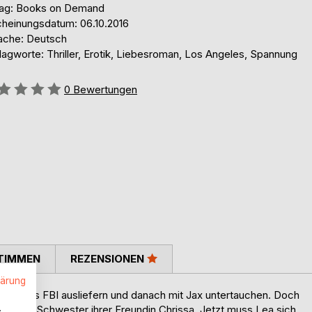
lag: Books on Demand
cheinungsdatum: 06.10.2016
ache: Deutsch
agworte: Thriller, Erotik, Liebesroman, Los Angeles, Spannung
ertung::
0
Bewertungen
TIMMEN
REZENSIONEN
lärung
ater an das FBI ausliefern und danach mit Jax untertauchen. Doch
.
no, der Schwester ihrer Freundin Chrissa. Jetzt muss Lea sich