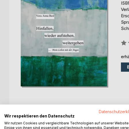
ISB
Ver
Ers
Spr
Schl
Bew
0%
erhä
Datenschutzerk
BESCHREIBUNG
AUTOR/IN
PRESSES
Wir respektieren den Datenschutz
Wir nutzen Cookies und vergleichbare Technologien auf unserer Website
Einige von ihnen sind essenziell und technisch notwendig. Daneben ver