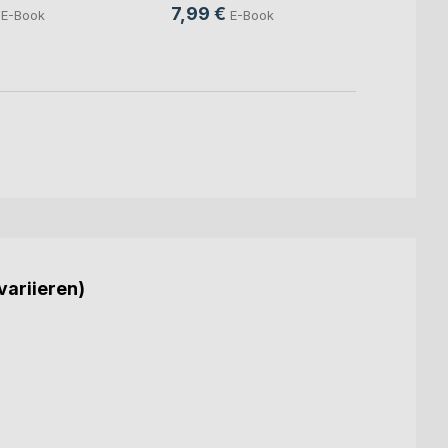
19,11
7,99 €
E-Book
E-Book
5,99
variieren)