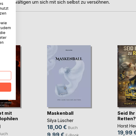
ma zu bewältigen um sich mit sich selbst zu versöhnen.
es
nutzt
tzen
owie
D
 zudem
 die
eter
nen
t mit
Maskenball
Seid Ih
ophilen
Retten?
Silya Lüscher
Horst He
l
18,00 €
Buch
19,99 
Buch
9,99 €
E-Book