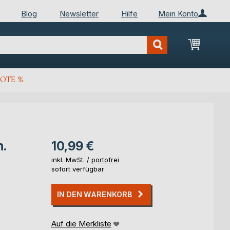
Blog
Newsletter
Hilfe
Mein Konto
Mein Wa
OTE %
n.
10,99 €
inkl. MwSt. /
portofrei
sofort verfügbar
IN DEN WARENKORB
Auf die Merkliste