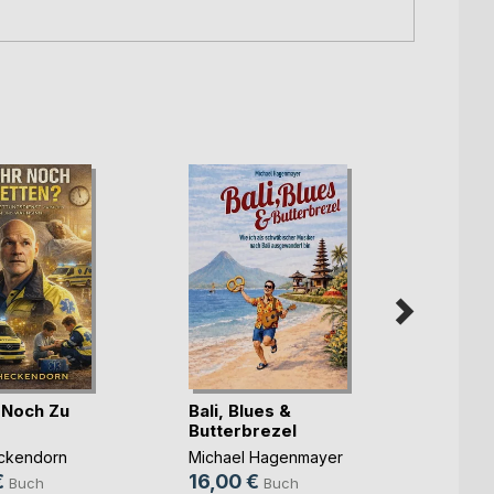
r Noch Zu
Bali, Blues &
Butterbrezel
Die P
Verb
ckendorn
Michael Hagenmayer
€
16,00 €
Claudi
Buch
Buch