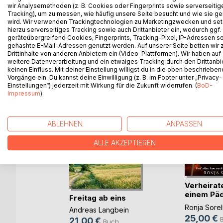
Auch im Alter ist es nie zu spät ein Kindheitstrau
wir Analysemethoden (z. B. Cookies oder Fingerprints sowie serverseitig
Tracking), um zu messen, wie häufig unsere Seite besucht und wie sie ge
wird. Wir verwenden Trackingtechnologien zu Marketingzwecken und se
hierzu serverseitiges Tracking sowie auch Drittanbieter ein, wodurch ggf.
geräteübergreifend Cookies, Fingerprints, Tracking-Pixel, IP-Adressen s
WEITERE TITEL BEI
Bo
gehashte E-Mail-Adressen genutzt werden. Auf unserer Seite betten wir
Drittinhalte von anderen Anbietern ein (Video-Plattformen). Wir haben auf
weitere Datenverarbeitung und ein etwaiges Tracking durch den Drittanbi
keinen Einfluss. Mit deiner Einstellung willigst du in die oben beschriebe
Vorgänge ein. Du kannst deine Einwilligung (z. B. im Footer unter „Privacy-
Einstellungen“) jederzeit mit Wirkung für die Zukunft widerrufen. (
BoD-
Impressum
)
ABLEHNEN
ANPASSEN
ALLE AKZEPTIEREN
n ohne
Verheirate
einem Päd
Freitag ab eins
u(...)
g
Ronja Sorel
Andreas Langbein
25,00 €
h
21,00 €
Buch