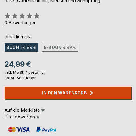
das?, Gotterkenntnis, Mensch und Schöpfung
Bewertung::
0%
0
Bewertungen
erhältlich als:
BUCH
24,99 €
E-BOOK
9,99 €
24,99 €
inkl. MwSt. /
portofrei
sofort verfügbar
IN DEN WARENKORB
Auf die Merkliste
Titel bewerten