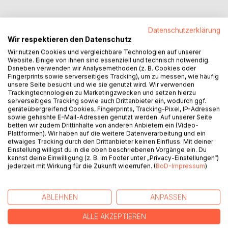
Datenschutzerklärung
Wir respektieren den Datenschutz
BESCHREIBUNG
Wir nutzen Cookies und vergleichbare Technologien auf unserer
Website. Einige von ihnen sind essenziell und technisch notwendig.
Daneben verwenden wir Analysemethoden (z. B. Cookies oder
"HImmelshorizont" steht als Bezeichnung für den
Fingerprints sowie serverseitiges Tracking), um zu messen, wie häufig
unsere Seite besucht und wie sie genutzt wird. Wir verwenden
entsprechenden Buchinhalt, bei dem der Mensch als
Trackingtechnologien zu Marketingzwecken und setzen hierzu
geschaffenes Wesen auf die "Gottesfrage" keine Antwort
serverseitiges Tracking sowie auch Drittanbieter ein, wodurch ggf.
findet. Sein Verstand kann ihn nicht mehr weiterhelfen und
geräteübergreifend Cookies, Fingerprints, Tracking-Pixel, IP-Adressen
die Phantasie schafft keine realistische Übersicht. Was
sowie gehashte E-Mail-Adressen genutzt werden. Auf unserer Seite
betten wir zudem Drittinhalte von anderen Anbietern ein (Video-
bleibt sind "Fragen", und es wurde seit jeher philosophisch
Plattformen). Wir haben auf die weitere Datenverarbeitung und ein
versucht, sie zu beantworten. Da nützt auch kein blinder
etwaiges Tracking durch den Drittanbieter keinen Einfluss. Mit deiner
Glaube und keine Wissenschaft, aber wie kann die
Einstellung willigst du in die oben beschriebenen Vorgänge ein. Du
kannst deine Einwilligung (z. B. im Footer unter „Privacy-Einstellungen“)
"Gottesfrage" beantwortet werden?
jederzeit mit Wirkung für die Zukunft widerrufen. (
BoD-Impressum
)
AUTOR/IN
ABLEHNEN
ANPASSEN
PRESSESTIMMEN
ALLE AKZEPTIEREN