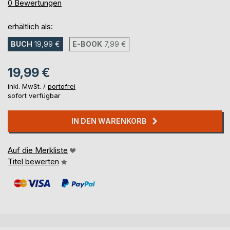
0%
0
Bewertungen
erhältlich als:
BUCH
19,99 €
E-BOOK
7,99 €
19,99 €
inkl. MwSt. /
portofrei
sofort verfügbar
IN DEN WARENKORB
Auf die Merkliste
Titel bewerten