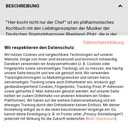
BESCHREIBUNG
"Hier kocht nicht nur der Chef" ist ein philharmonisches
Kochbuch mit den Lieblingsrezepten der Musiker der
Deutschen Staatsphiharmonie Rheinland-Pfalz, die in der
Saison 2019/2020 ihr hundertjähriges Bestehen feiert. Aus
Datenschutzerklärung
diesem Anlass möchten sich die Orchestermitglieder ihrem
Wir respektieren den Datenschutz
Publikum auch kulinarisch vorstellen mit allerlei Gerichten,
Wir nutzen Cookies und vergleichbare Technologien auf unserer
Geschichten und kleinen persönlichen Anekdoten. Die
Website. Einige von ihnen sind essenziell und technisch notwendig.
Rezepte spiegeln die internationale Zusammensetzung des
Daneben verwenden wir Analysemethoden (z. B. Cookies oder
Fingerprints sowie serverseitiges Tracking), um zu messen, wie häufig
Orchesters wider und damit die Vielfalt an Einflüssen, die
unsere Seite besucht und wie sie genutzt wird. Wir verwenden
schon immer in Kulturbetrieben zu finden sind, denn Musik
Trackingtechnologien zu Marketingzwecken und setzen hierzu
kennt keine Landesgrenzen, und wer exzellent spielt darf
serverseitiges Tracking sowie auch Drittanbieter ein, wodurch ggf.
geräteübergreifend Cookies, Fingerprints, Tracking-Pixel, IP-Adressen
kommen von wo er will. Die Qualität geht immer vor der
sowie gehashte E-Mail-Adressen genutzt werden. Auf unserer Seite
Nationalität, und die Verständigung kommt von ganz alleine.
betten wir zudem Drittinhalte von anderen Anbietern ein (Video-
Es darf nach Herzenslust nachgekocht werden,
Plattformen). Wir haben auf die weitere Datenverarbeitung und ein
etwaiges Tracking durch den Drittanbieter keinen Einfluss. Mit deiner
selbstverständlich mit der dazu passenden klassischen
Einstellung willigst du in die oben beschriebenen Vorgänge ein. Du
Musik, und diese möglichst aus dem reichhaltigen
kannst deine Einwilligung (z. B. im Footer unter „Privacy-Einstellungen“)
Aufnahmenfundus der Staatsphilharmonie. So wünscht es
jederzeit mit Wirkung für die Zukunft widerrufen. (
BoD-Impressum
)
sich Intendant Beat Fehlmann augenzwinkernd in seinem