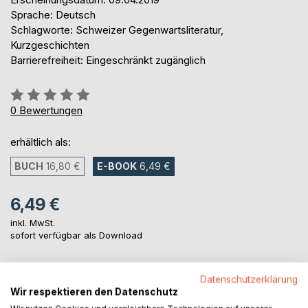
Sprache: Deutsch
Schlagworte: Schweizer Gegenwartsliteratur,
Kurzgeschichten
Barrierefreiheit: Eingeschränkt zugänglich
Bewertung::
0%
0
Bewertungen
erhältlich als:
BUCH
16,80 €
E-BOOK
6,49 €
6,49 €
inkl. MwSt.
sofort verfügbar als Download
Datenschutzerklärung
IN DEN WARENKORB
Wir respektieren den Datenschutz