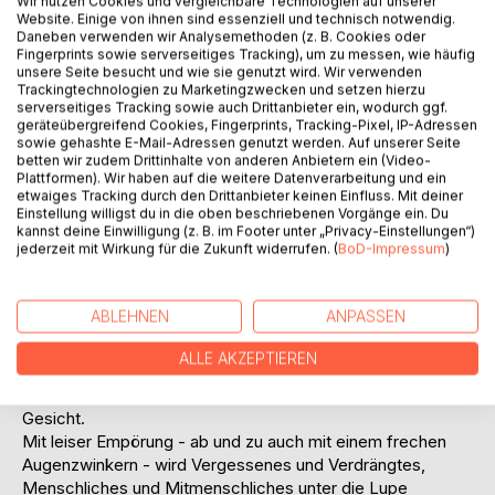
Wir nutzen Cookies und vergleichbare Technologien auf unserer
Website. Einige von ihnen sind essenziell und technisch notwendig.
Auf die Merkliste
Daneben verwenden wir Analysemethoden (z. B. Cookies oder
Titel bewerten
Fingerprints sowie serverseitiges Tracking), um zu messen, wie häufig
unsere Seite besucht und wie sie genutzt wird. Wir verwenden
Trackingtechnologien zu Marketingzwecken und setzen hierzu
serverseitiges Tracking sowie auch Drittanbieter ein, wodurch ggf.
geräteübergreifend Cookies, Fingerprints, Tracking-Pixel, IP-Adressen
sowie gehashte E-Mail-Adressen genutzt werden. Auf unserer Seite
betten wir zudem Drittinhalte von anderen Anbietern ein (Video-
Plattformen). Wir haben auf die weitere Datenverarbeitung und ein
etwaiges Tracking durch den Drittanbieter keinen Einfluss. Mit deiner
Einstellung willigst du in die oben beschriebenen Vorgänge ein. Du
BESCHREIBUNG
kannst deine Einwilligung (z. B. im Footer unter „Privacy-Einstellungen“)
jederzeit mit Wirkung für die Zukunft widerrufen. (
BoD-Impressum
)
In "Hier endet der Himmel" gibt Brigitta Römer
Außenseiterinnen, Sonderlingen, Randständigen,
ABLEHNEN
ANPASSEN
Grenzgängerinnen, Stotterern, Müßiggängern,
vereinsamten Alten, verwahrlosten Kindern und kinderlosen
ALLE AKZEPTIEREN
Müttern, deren kleine und große Nöte im hektischen
Getriebe der Welt meist untergehen, Namen, Stimme und
Gesicht.
Mit leiser Empörung - ab und zu auch mit einem frechen
Augenzwinkern - wird Vergessenes und Verdrängtes,
Menschliches und Mitmenschliches unter die Lupe