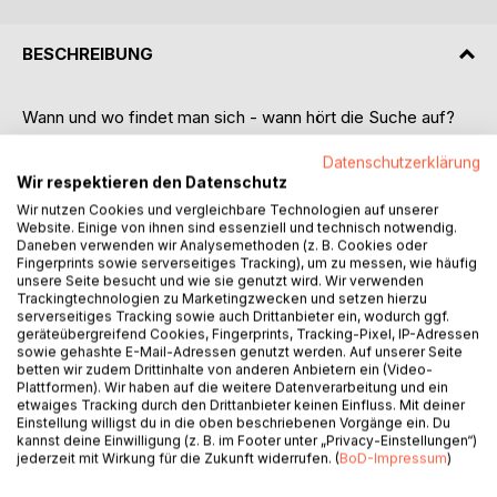
BESCHREIBUNG
Wann und wo findet man sich - wann hört die Suche auf?
Vielleicht versuchen sie gerade heute, sich zu finden weil
Datenschutzerklärung
Wir respektieren den Datenschutz
es so trendy und sexy ist.
Wir nutzen Cookies und vergleichbare Technologien auf unserer
Website. Einige von ihnen sind essenziell und technisch notwendig.
Aber vielleicht gibt es da ein Thema. Etwas was sie lange
Daneben verwenden wir Analysemethoden (z. B. Cookies oder
schon beschäftigt, schlummert, fasziniert und auf eine
Fingerprints sowie serverseitiges Tracking), um zu messen, wie häufig
besondere Art anzieht.
unsere Seite besucht und wie sie genutzt wird. Wir verwenden
Trackingtechnologien zu Marketingzwecken und setzen hierzu
serverseitiges Tracking sowie auch Drittanbieter ein, wodurch ggf.
Nicht das „was ich will“ sondern „das, was mich will!“.
geräteübergreifend Cookies, Fingerprints, Tracking-Pixel, IP-Adressen
sowie gehashte E-Mail-Adressen genutzt werden. Auf unserer Seite
betten wir zudem Drittinhalte von anderen Anbietern ein (Video-
Dieses Buch ist eine farbenreiche Angebotspalette an die
Plattformen). Wir haben auf die weitere Datenverarbeitung und ein
Menschen, die sich mit dem Thema Selbsterfahrung und
etwaiges Tracking durch den Drittanbieter keinen Einfluss. Mit deiner
Struktur beschäftigen wollen. Es soll EinsteigerInnen,
Einstellung willigst du in die oben beschriebenen Vorgänge ein. Du
kannst deine Einwilligung (z. B. im Footer unter „Privacy-Einstellungen“)
WiedereinsteigerInnen genauso wie Profis faszinieren. Ob
jederzeit mit Wirkung für die Zukunft widerrufen. (
BoD-Impressum
)
nun in der Rolle als SeminarleiterIn, als SeminarteilnehmerIn,
als angehender oder praktizierender Coach oder als