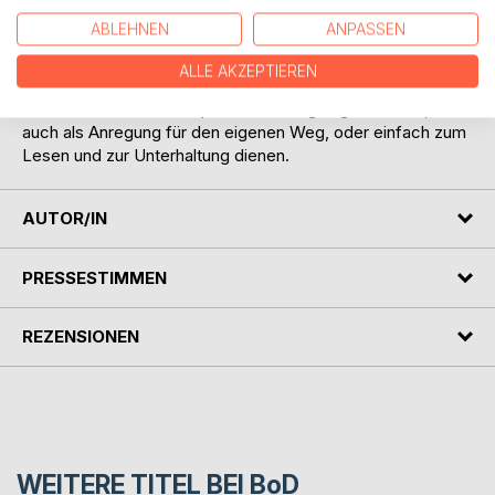
interessierte Leserin oder Leser.
ABLEHNEN
ANPASSEN
Durch ihre zahlreichen Metaphern kann die liebevolle
ALLE AKZEPTIEREN
Geschichte zweier völlig verschiedener, sympathischer
Kölner in vielen Seminarphasen als Begleitgeschichte, aber
auch als Anregung für den eigenen Weg, oder einfach zum
Lesen und zur Unterhaltung dienen.
AUTOR/IN
PRESSESTIMMEN
REZENSIONEN
WEITERE TITEL BEI
BoD