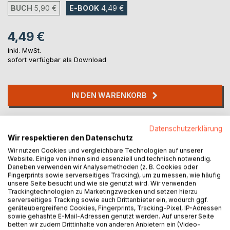
BUCH
5,90 €
E-BOOK
4,49 €
4,49 €
inkl. MwSt.
sofort verfügbar als Download
IN DEN WARENKORB
Auf die Merkliste
Datenschutzerklärung
Titel bewerten
Wir respektieren den Datenschutz
Wir nutzen Cookies und vergleichbare Technologien auf unserer
Website. Einige von ihnen sind essenziell und technisch notwendig.
Daneben verwenden wir Analysemethoden (z. B. Cookies oder
Fingerprints sowie serverseitiges Tracking), um zu messen, wie häufig
unsere Seite besucht und wie sie genutzt wird. Wir verwenden
Trackingtechnologien zu Marketingzwecken und setzen hierzu
serverseitiges Tracking sowie auch Drittanbieter ein, wodurch ggf.
geräteübergreifend Cookies, Fingerprints, Tracking-Pixel, IP-Adressen
BESCHREIBUNG
sowie gehashte E-Mail-Adressen genutzt werden. Auf unserer Seite
betten wir zudem Drittinhalte von anderen Anbietern ein (Video-