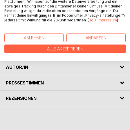
Plattformen). Wir haben auf die weitere Datenverarbeitung und ein
etwaiges Tracking durch den Drittanbieter keinen Einfluss. Mit deiner
Dieses Reisebuch für Kinder und Erwachsene erzählt
Einstellung willigst du in die oben beschriebenen Vorgänge ein. Du
Historisches, Fantastisches und Aktuelles von der schönen
kannst deine Einwilligung (z. B. im Footer unter „Privacy-Einstellungen“)
Ostsee-Insel (zum Beispiel von Mutter Vitten und Mutter
jederzeit mit Wirkung für die Zukunft widerrufen. (
BoD-Impressum
)
Hidden) und gibt interessante Tipps für den Urlaub.
Neben „HIDDENSEE“, Ein Reisebuch für Kinder, hat Bodo
ABLEHNEN
ANPASSEN
Schulenburg noch in der gleichen Reihe „USEDOM“ und
„RÜGEN“ als Reisebücher für Kinder geschrieben. Alle drei
ALLE AKZEPTIEREN
Bücher wurden von Elinor Weise illustriert und gestaltet.
AUTOR/IN
PRESSESTIMMEN
REZENSIONEN