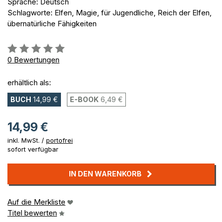
Sprache: Deutsch
Schlagworte: Elfen, Magie, für Jugendliche, Reich der Elfen,
übernatürliche Fähigkeiten
Bewertung::
0%
0
Bewertungen
erhältlich als:
BUCH
14,99 €
E-BOOK
6,49 €
14,99 €
inkl. MwSt. /
portofrei
sofort verfügbar
IN DEN WARENKORB
Auf die Merkliste
Titel bewerten