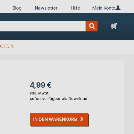
Blog
Newsletter
Hilfe
Mein Konto
Mein Wa
OTE %
4,99 €
inkl. MwSt.
sofort verfügbar als Download
IN DEN WARENKORB