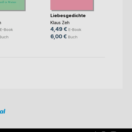
Liebesgedichte
Wer v
h
Klaus Zeh
Klaus 
4,49 €
3,99
E-Book
E-Book
6,00 €
5,00
Buch
Buch