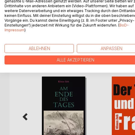
gehashte E-Mail-Adressen genutzt werden. Auf unserer Seite betten wir
Was gibt es über eine Frau zu sagen, die 33 Jahre
Drittinhalte von anderen Anbietern ein (Video-Plattformen). Wir haben auf
Ein Leben in den 1960er und 70er Jahren, zwischen
weitere Datenverarbeitung und ein etwaiges Tracking durch den Drittanbi
einer strengen Mutter. Immer auf der Suche nach
keinen Einfluss. Mit deiner Einstellung willigst du in die oben beschriebe
Vorgänge ein. Du kannst deine Einwilligung (z. B. im Footer unter „Privacy-
Einstellungen“) jederzeit mit Wirkung für die Zukunft widerrufen. (
BoD-
Humorvolle (und weniger humorvolle) Erinnerungen
Impressum
)
der ersten Multikulti-Zone Reutlingens!
ABLEHNEN
ANPASSEN
WEITERE TITEL BEI
Bo
ALLE AKZEPTIEREN