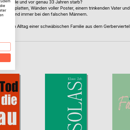
 zudem
 alt wurde und vor genau 33 Jahren starb?
 die
 Schallplatten, Wänden voller Poster, einem trinkenden Vater und
eter
 Liebe, und immer bei den falschen Männern.
nen
 an den Alltag einer schwäbischen Familie aus dem Gerberviertel
D