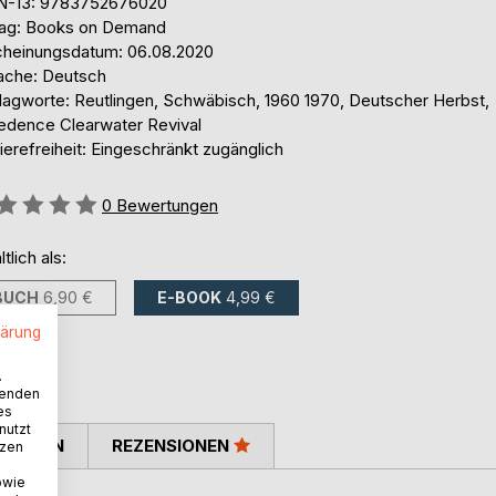
N-13: 9783752676020
lag: Books on Demand
cheinungsdatum: 06.08.2020
ache: Deutsch
lagworte: Reutlingen, Schwäbisch, 1960 1970, Deutscher Herbst,
edence Clearwater Revival
ierefreiheit: Eingeschränkt zugänglich
ertung::
0
Bewertungen
ltlich als:
BUCH
6,90 €
E-BOOK
4,99 €
lärung
.
wenden
es
nutzt
TIMMEN
REZENSIONEN
tzen
owie