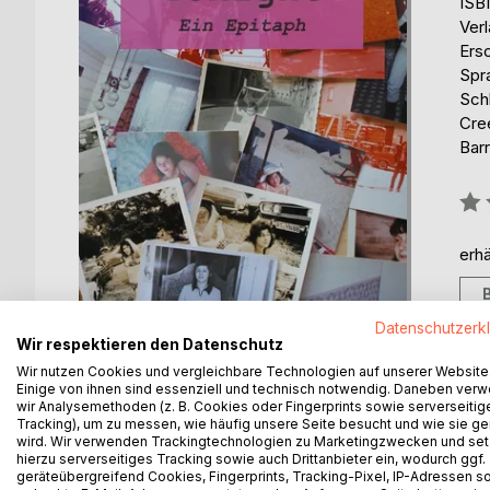
ISB
Ver
Ers
Spr
Sch
Cre
Barr
Bew
0%
erhä
Datenschutzerk
Wir respektieren den Datenschutz
Wir nutzen Cookies und vergleichbare Technologien auf unserer Website
Einige von ihnen sind essenziell und technisch notwendig. Daneben ver
wir Analysemethoden (z. B. Cookies oder Fingerprints sowie serverseitig
Tracking), um zu messen, wie häufig unsere Seite besucht und wie sie ge
BESCHREIBUNG
AUTOR/IN
PRESSES
wird. Wir verwenden Trackingtechnologien zu Marketingzwecken und se
hierzu serverseitiges Tracking sowie auch Drittanbieter ein, wodurch ggf.
geräteübergreifend Cookies, Fingerprints, Tracking-Pixel, IP-Adressen s