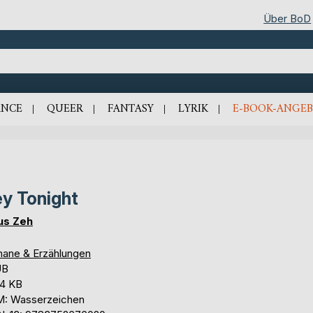
Über BoD
NCE
QUEER
FANTASY
LYRIK
E-BOOK-ANGEB
y Tonight
us Zeh
ane & Erzählungen
UB
,4 KB
: Wasserzeichen