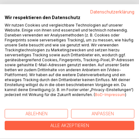
Datenschutzerklärung
Wir respektieren den Datenschutz
BESCHREIBUNG
Wir nutzen Cookies und vergleichbare Technologien auf unserer
Website. Einige von ihnen sind essenziell und technisch notwendig.
Daneben verwenden wir Analysemethoden (z. B. Cookies oder
Die fünfte Jahreszeit hat im Killer Tal Einzug gehalten.
Fingerprints sowie serverseitiges Tracking), um zu messen, wie häufig
Nichts für Psychologen und Profiler Alex. Doch dann wird
unsere Seite besucht und wie sie genutzt wird. Wir verwenden
Trackingtechnologien zu Marketingzwecken und setzen hierzu
ein junges Mädchen bestialisch in einem Hexenkessel
serverseitiges Tracking sowie auch Drittanbieter ein, wodurch ggf.
ermordet. Die Ermittlungen beginnen und setzen Alex in
geräteübergreifend Cookies, Fingerprints, Tracking-Pixel, IP-Adressen
seine Abiturs Zeit zurück und zu einem düsteren
sowie gehashte E-Mail-Adressen genutzt werden. Auf unserer Seite
betten wir zudem Drittinhalte von anderen Anbietern ein (Video-
Geheimnis.
Plattformen). Wir haben auf die weitere Datenverarbeitung und ein
etwaiges Tracking durch den Drittanbieter keinen Einfluss. Mit deiner
Das Killer Tal - es gibt es wirklich.
Einstellung willigst du in die oben beschriebenen Vorgänge ein. Du
kannst deine Einwilligung (z. B. im Footer unter „Privacy-Einstellungen“)
jederzeit mit Wirkung für die Zukunft widerrufen. (
BoD-Impressum
)
AUTOR/IN
ABLEHNEN
ANPASSEN
PRESSESTIMMEN
ALLE AKZEPTIEREN
REZENSIONEN