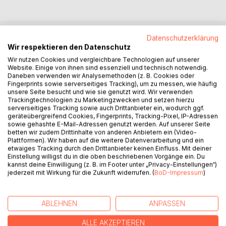
Datenschutzerklärung
BESCHREIBUNG
Wir respektieren den Datenschutz
Wir nutzen Cookies und vergleichbare Technologien auf unserer
Website. Einige von ihnen sind essenziell und technisch notwendig.
Du kannst alles verlieren, deinen Hausschlüssel oder deine
Daneben verwenden wir Analysemethoden (z. B. Cookies oder
Fingerprints sowie serverseitiges Tracking), um zu messen, wie häufig
Lederhandschuhe, deine Hornbrille oder deinen
unsere Seite besucht und wie sie genutzt wird. Wir verwenden
Lottoschein, nur nicht deinen Humor und dein Lachen.
Trackingtechnologien zu Marketingzwecken und setzen hierzu
Sie sind Balsam für die Seele. Denn wer sich kranklacht,
serverseitiges Tracking sowie auch Drittanbieter ein, wodurch ggf.
geräteübergreifend Cookies, Fingerprints, Tracking-Pixel, IP-Adressen
lebt am gesündesten. Jede Minute, die man lacht,
sowie gehashte E-Mail-Adressen genutzt werden. Auf unserer Seite
verlängert das Leben um eine Stunde. Immer, wenn wir
betten wir zudem Drittinhalte von anderen Anbietern ein (Video-
lachen, stirbt irgendwo ein Problem. Und wir lachen alle in
Plattformen). Wir haben auf die weitere Datenverarbeitung und ein
etwaiges Tracking durch den Drittanbieter keinen Einfluss. Mit deiner
derselben Sprache.
Einstellung willigst du in die oben beschriebenen Vorgänge ein. Du
Das ist besser als jede Medizin, kostenlos und ohne
kannst deine Einwilligung (z. B. im Footer unter „Privacy-Einstellungen“)
Nebenwirkungen. Schmunzeln Sie über merkwürdige
jederzeit mit Wirkung für die Zukunft widerrufen. (
BoD-Impressum
)
Marotten der Zeitgenossen, betrogene Betrüger wie
listige, lustige, lebensfrohe Mitmenschen. Lehnen Sie sich
zufrieden im Sessel zurück, genießen Sie die Geschichten
ABLEHNEN
ANPASSEN
dieses Buches und lächeln süffisant. Dann bleiben Sie
ALLE AKZEPTIEREN
gesund und brauchen keine bitteren Pillen zu schlucken.