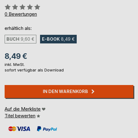
Bewertung::
0%
0
Bewertungen
erhältlich als:
BUCH
9,60 €
E-BOOK
8,49 €
8,49 €
inkl. MwSt.
sofort verfügbar als Download
IN DEN WARENKORB
Auf die Merkliste
Titel bewerten