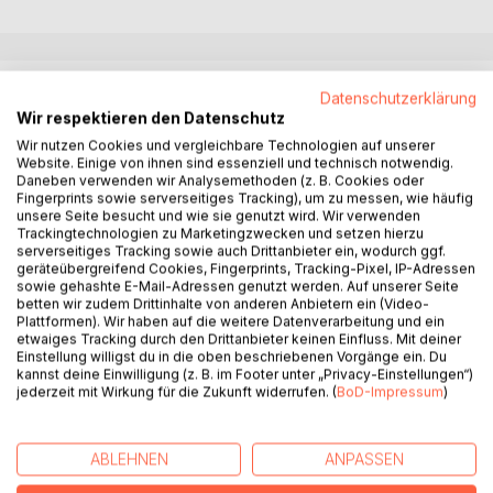
BESCHREIBUNG
Datenschutzerklärung
Wir respektieren den Datenschutz
Wir nutzen Cookies und vergleichbare Technologien auf unserer
In den 60 Gedichten dieses Bandes geht es - mal
Website. Einige von ihnen sind essenziell und technisch notwendig.
humorvoll, mal ernst - um die wichtigen Angelegenheiten
Daneben verwenden wir Analysemethoden (z. B. Cookies oder
des Lebens, beispielsweise auch
Fingerprints sowie serverseitiges Tracking), um zu messen, wie häufig
unsere Seite besucht und wie sie genutzt wird. Wir verwenden
Trackingtechnologien zu Marketingzwecken und setzen hierzu
- um die Erfüllung ungewöhnlicher Geburtstagswünsche für
serverseitiges Tracking sowie auch Drittanbieter ein, wodurch ggf.
die Geliebte
geräteübergreifend Cookies, Fingerprints, Tracking-Pixel, IP-Adressen
sowie gehashte E-Mail-Adressen genutzt werden. Auf unserer Seite
- um die Sorgen von Müttern hinsichtlich der Männerwahl
betten wir zudem Drittinhalte von anderen Anbietern ein (Video-
ihrer jungen Töchter
Plattformen). Wir haben auf die weitere Datenverarbeitung und ein
- um Trost für Männer, die es schwer haben der „rechte
etwaiges Tracking durch den Drittanbieter keinen Einfluss. Mit deiner
Einstellung willigst du in die oben beschriebenen Vorgänge ein. Du
Mann“ zu sein für die anspruchsvollen Frauen
kannst deine Einwilligung (z. B. im Footer unter „Privacy-Einstellungen“)
- um die richtige Einschätzung von Arztdiagnosen –
jederzeit mit Wirkung für die Zukunft widerrufen. (
BoD-Impressum
)
beispielhaft beobachtet bei einem schmerzgeplagten Aal
- um das Überwinden peinigender Eitelkeit und darum, wie
Besinnung auf das wahre Ich (am Beispiel eines Nilpferds)
ABLEHNEN
ANPASSEN
doch noch zum Glück führen kann