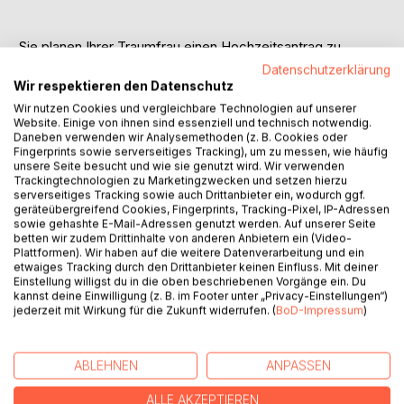
Sie planen Ihrer Traumfrau einen Hochzeitsantrag zu
machen? Dies ist nicht immer leicht, denn wo mache ich
Datenschutzerklärung
denn eigentlich einen Antrag, der in Erinnerung bleibt? Wie
Wir respektieren den Datenschutz
gehe ich das Thema geschickt an? Wann ist das Timing für
Wir nutzen Cookies und vergleichbare Technologien auf unserer
einen solchen Antrag perfekt, damit auch die Stimmung
Website. Einige von ihnen sind essenziell und technisch notwendig.
Daneben verwenden wir Analysemethoden (z. B. Cookies oder
passt? All diese Fragen werden in diesem Buch für kreative
Fingerprints sowie serverseitiges Tracking), um zu messen, wie häufig
Heiratsanträge mit zahlreichen Vorschlägen und Ideen
unsere Seite besucht und wie sie genutzt wird. Wir verwenden
aufgelistet. Da ist sicher auch etwas für Sie dabei, egal
Trackingtechnologien zu Marketingzwecken und setzen hierzu
serverseitiges Tracking sowie auch Drittanbieter ein, wodurch ggf.
welches Budget und welchen zeitlichen Aufwand Sie für
geräteübergreifend Cookies, Fingerprints, Tracking-Pixel, IP-Adressen
Ihren Heiratsantrag geplant haben. Für jeden persönlichen
sowie gehashte E-Mail-Adressen genutzt werden. Auf unserer Seite
Anspruch sind in diesem kleinen kreativen Werk
betten wir zudem Drittinhalte von anderen Anbietern ein (Video-
Plattformen). Wir haben auf die weitere Datenverarbeitung und ein
Ideenimpulse integriert, welche nur einem wichtigen Ziel
etwaiges Tracking durch den Drittanbieter keinen Einfluss. Mit deiner
folgen: Sie soll JA zu Ihrem Hochzeitsantrag sagen!
Einstellung willigst du in die oben beschriebenen Vorgänge ein. Du
Vorbereitung, Besonderheit und Kreativität sind hierbei
kannst deine Einwilligung (z. B. im Footer unter „Privacy-Einstellungen“)
nicht zu unterschätzen, also investieren Sie in eine gute und
jederzeit mit Wirkung für die Zukunft widerrufen. (
BoD-Impressum
)
kreative Idee. Wie Sie sehen werden, muss eine solche
Idee nicht immer viel Geld kosten, sondern einfach nur von
ABLEHNEN
ANPASSEN
Herzen kommen und im besten Fall auch persönlich als
auch besonders sein. Ich drücke Ihnen die Daumen - Ihre
ALLE AKZEPTIEREN