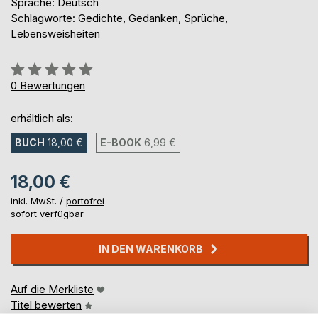
Sprache: Deutsch
Schlagworte: Gedichte, Gedanken, Sprüche,
Lebensweisheiten
Bewertung::
0%
0
Bewertungen
erhältlich als:
BUCH
18,00 €
E-BOOK
6,99 €
18,00 €
inkl. MwSt. /
portofrei
sofort verfügbar
IN DEN WARENKORB
Auf die Merkliste
Titel bewerten