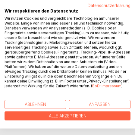
Datenschutzerklärung
Wir respektieren den Datenschutz
Wir nutzen Cookies und vergleichbare Technologien auf unserer
Website. Einige von ihnen sind essenziell und technisch notwendig.
Daneben verwenden wir Analysemethoden (z. B. Cookies oder
Fingerprints sowie serverseitiges Tracking), um zu messen, wie häufig
unsere Seite besucht und wie sie genutzt wird. Wir verwenden
BESCHREIBUNG
Trackingtechnologien zu Marketingzwecken und setzen hierzu
serverseitiges Tracking sowie auch Drittanbieter ein, wodurch ggf.
geräteübergreifend Cookies, Fingerprints, Tracking-Pixel, IP-Adressen
sowie gehashte E-Mail-Adressen genutzt werden. Auf unserer Seite
Gedichte, Gedanken Sprüche, Lebensweisheiten - mitten
betten wir zudem Drittinhalte von anderen Anbietern ein (Video-
aus dem Leben heraus geschrieben, mit Herz, Hirn und
Plattformen). Wir haben auf die weitere Datenverarbeitung und ein
Humor.
etwaiges Tracking durch den Drittanbieter keinen Einfluss. Mit deiner
Einstellung willigst du in die oben beschriebenen Vorgänge ein. Du
kannst deine Einwilligung (z. B. im Footer unter „Privacy-Einstellungen“)
jederzeit mit Wirkung für die Zukunft widerrufen. (
BoD-Impressum
)
AUTOR/IN
PRESSESTIMMEN
ABLEHNEN
ANPASSEN
ALLE AKZEPTIEREN
REZENSIONEN