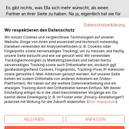
Es gibt nichts, was Ella sich mehr wünscht, als einen
Partner an ihrer Seite zu haben. Na ja, eigentlich hat sie für
den eh keine Zeit. Neben Studium, Minijob und Turnen
Datenschutzerklärung
bleibt gerade genug Zeit für kleine Unternehmungen mit
Wir respektieren den Datenschutz
ihren Freund*innen.
Wir nutzen Cookies und vergleichbare Technologien auf unserer
Website. Einige von ihnen sind essenziell und technisch notwendig.
Es ist auch nicht so, als gäbe es viele junge Männer, mit
Daneben verwenden wir Analysemethoden (z. B. Cookies oder
denen Ella außerhalb der Medizinvorlesungen Kontakt hat.
Fingerprints sowie serverseitiges Tracking), um zu messen, wie häufig
Außer Jonas. Der Schnösel aus ihrem Semester, dem sie
unsere Seite besucht und wie sie genutzt wird. Wir verwenden
Trackingtechnologien zu Marketingzwecken und setzen hierzu
Nachhilfe gibt. Ellas Freundin Ronnie würde ihn als
serverseitiges Tracking sowie auch Drittanbieter ein, wodurch ggf.
Schnuckelchen beschreiben, attraktiv findet Ella den
geräteübergreifend Cookies, Fingerprints, Tracking-Pixel, IP-Adressen
reichen Schönling dennoch nicht.
sowie gehashte E-Mail-Adressen genutzt werden. Auf unserer Seite
betten wir zudem Drittinhalte von anderen Anbietern ein (Video-
Plattformen). Wir haben auf die weitere Datenverarbeitung und ein
Doch schon bald entdeckt Ella Seiten an Jonas, die ihr
etwaiges Tracking durch den Drittanbieter keinen Einfluss. Mit deiner
zuvor unbekannt waren und sie lernt, dass eine Beziehung
Einstellung willigst du in die oben beschriebenen Vorgänge ein. Du
kannst deine Einwilligung (z. B. im Footer unter „Privacy-Einstellungen“)
nicht so aussehen muss, wie es in den Medien dargestellt
jederzeit mit Wirkung für die Zukunft widerrufen. (
BoD-Impressum
)
wird.
ABLEHNEN
ANPASSEN
AUTOR/IN