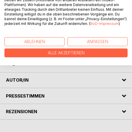
betten wir zudem Drittinhalte von anderen Anbietern ein (Video-
Hast du schonmal geliebt, obwohl du wusstest, dass du
Plattformen). Wir haben auf die weitere Datenverarbeitung und ein
dich dabei verlierst? Hast du schonmal gedacht, du wärst
etwaiges Tracking durch den Drittanbieter keinen Einfluss. Mit deiner
zu viel und gleichzeitig nie genug? Hast du gelacht,
Einstellung willigst du in die oben beschriebenen Vorgänge ein. Du
kannst deine Einwilligung (z. B. im Footer unter „Privacy-Einstellungen“)
geweint, geträumt und dich gefragt, wer du eigentlich bist?
jederzeit mit Wirkung für die Zukunft widerrufen. (
BoD-Impressum
)
Herzfragmente erzählt von toxischen Beziehungen,
Abschieden, Selbstzweifeln und dem Gefühl, fehl am Platz
ABLEHNEN
ANPASSEN
zu sein. Eine Sammlung von siebzehn Briefen an fünf
Menschen, die nie verschickt wurden. Aber zwischen den
ALLE AKZEPTIEREN
Zeilen die Hoffnung tragen, dass sich auch die kleinsten
Fragmente wieder neu zusammensetzen lassen.
AUTOR/IN
PRESSESTIMMEN
REZENSIONEN