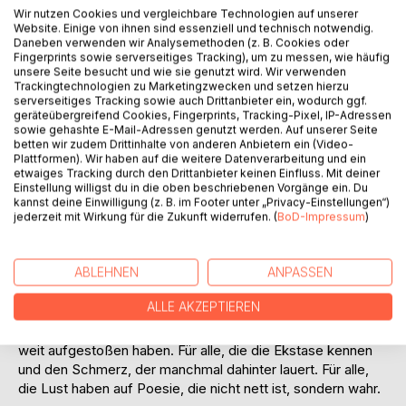
BESCHREIBUNG
Wir nutzen Cookies und vergleichbare Technologien auf unserer
Website. Einige von ihnen sind essenziell und technisch notwendig.
Daneben verwenden wir Analysemethoden (z. B. Cookies oder
Fingerprints sowie serverseitiges Tracking), um zu messen, wie häufig
Herz Wut Ekstase ist kein klassischer Gedichtband, es ist
unsere Seite besucht und wie sie genutzt wird. Wir verwenden
Heart Slam. Worte, die nicht brav in Reimen tanzen,
Trackingtechnologien zu Marketingzwecken und setzen hierzu
serverseitiges Tracking sowie auch Drittanbieter ein, wodurch ggf.
sondern pulsieren, beben, atmen. Texte, die mitten aus
geräteübergreifend Cookies, Fingerprints, Tracking-Pixel, IP-Adressen
dem Leben geschleudert wurden: voller Liebe, voller
sowie gehashte E-Mail-Adressen genutzt werden. Auf unserer Seite
Schmerz, voller Sehnsucht, voller Mut.
betten wir zudem Drittinhalte von anderen Anbietern ein (Video-
Plattformen). Wir haben auf die weitere Datenverarbeitung und ein
etwaiges Tracking durch den Drittanbieter keinen Einfluss. Mit deiner
Sanni Sabine Grillenbeck schreibt nicht, um gefällig zu sein.
Einstellung willigst du in die oben beschriebenen Vorgänge ein. Du
Sie schreibt, um zu berühren. Um aufzurütteln. Um sich und
kannst deine Einwilligung (z. B. im Footer unter „Privacy-Einstellungen“)
uns an das Wilde, das Zarte, das Echte im Leben zu
jederzeit mit Wirkung für die Zukunft widerrufen. (
BoD-Impressum
)
erinnern. Die Texte sind für die Bühne gedacht, laut,
vibrierend, performt und doch laden sie auch still zum
ABLEHNEN
ANPASSEN
Lesen ein. Zum Nachhallen. Zum Wiederfinden der eigenen
Geschichten zwischen den Zeilen.
ALLE AKZEPTIEREN
Dieses Buch ist für alle, die ihre Herzenstür schon einmal
weit aufgestoßen haben. Für alle, die die Ekstase kennen
und den Schmerz, der manchmal dahinter lauert. Für alle,
die Lust haben auf Poesie, die nicht nett ist, sondern wahr.