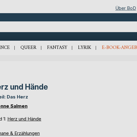
Über BoD
NCE
QUEER
FANTASY
LYRIK
E-BOOK-ANGEB
rz und Hände
Teil: Das Herz
nne Salmen
d 1:
Herz und Hände
ane & Erzählungen