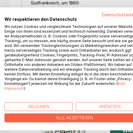
Südfrankreich, um 1860:
Adrien Laurent ist ein begnadeter, aber eigenwilli
Datenschutzerk
nutzt seine missliche Lage und nötigt ihn, sich als M
Wir respektieren den Datenschutz
Wir nutzen Cookies und vergleichbare Technologien auf unserer Website
Dieselben rebellischen Eigenschaften, die ihn hinte
Einige von ihnen sind essenziell und technisch notwendig. Daneben ver
Schließlich landet Adrien ungewollt als Feind Frank
wir Analysemethoden (z. B. Cookies oder Fingerprints sowie serverseitig
weg und zurück zu seiner Frau und den beiden kle
Tracking), um zu messen, wie häufig unsere Seite besucht und wie sie ge
wird. Wir verwenden Trackingtechnologien zu Marketingzwecken und se
hierzu serverseitiges Tracking sowie auch Drittanbieter ein, wodurch ggf.
Im Wahnsinn des Krieges hilft ihm sein angeborene
geräteübergreifend Cookies, Fingerprints, Tracking-Pixel, IP-Adressen s
zu töten. Je mehr er sich selbst verrät, desto stä
gehashte E-Mail-Adressen genutzt werden. Auf unserer Seite betten wir
Drittinhalte von anderen Anbietern ein (Video-Plattformen). Wir haben auf
Leben von Anfang an auf Lug und Betrug?
weitere Datenverarbeitung und ein etwaiges Tracking durch den Drittanbi
keinen Einfluss. Mit deiner Einstellung willigst du in die oben beschriebe
Vorgänge ein. Du kannst deine Einwilligung (z. B. im Footer unter „Privacy-
Einstellungen“) jederzeit mit Wirkung für die Zukunft widerrufen. (
BoD-
Impressum
)
WEITERE TITEL BEI
Bo
ABLEHNEN
ANPASSEN
ALLE AKZEPTIEREN