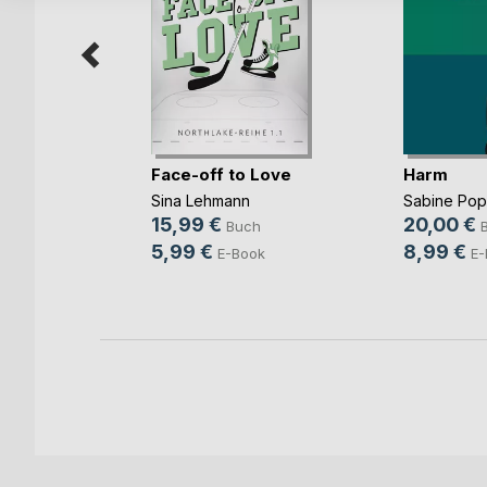
Face-off to Love
Harm
Sina Lehmann
Sabine Po
b und
15,99 €
20,00 €
Buch
ovic
5,99 €
8,99 €
E-Book
E-
ch
ook