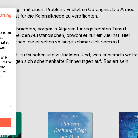
ger Chirurg - mit einem Problem: Er sitzt im Gefängnis. Die Armee
lärung
ilitärarzt für die Kolonialkriege zu verpflichten.
.
r Gitter brachten, sorgen in Algerien für regelrechten Tumult.
wenden
reichs bei den Aufständischen, obwohl er nur ein Ziel hat: Hier
es
inen Söhnen, die er schon so lange schmerzlich vermisst.
nutzt
tzen
s Talent, zu täuschen und zu tricksen. Und, was er niemals wollte
owie
rker drängen sich schemenhafte Erinnerungen auf. Basiert sein
 zudem
 die
eter
nen
D