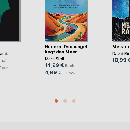
Hinterm Dschungel
Meister
liegt das Meer
panda
David Bi
Marc Stoll
10,99 
Buch
14,99 €
Buch
Book
4,99 €
E-Book