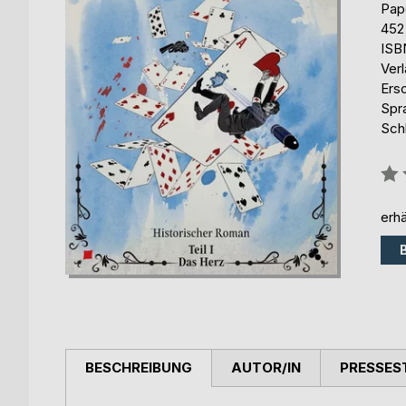
Pap
452
ISB
Ver
Ers
Spr
Schl
Bew
0%
erhä
BESCHREIBUNG
AUTOR/IN
PRESSES