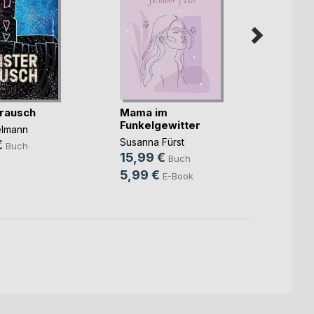
rausch
Mama im
Unter
Funkelgewitter
elmann
Christ
Susanna Fürst
€
14,9
Buch
15,99 €
Buch
9,99
5,99 €
E-Book