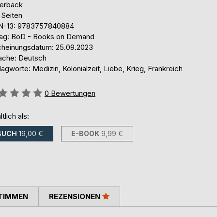
erback
 Seiten
N-13: 9783757840884
lag: BoD - Books on Demand
cheinungsdatum: 25.09.2023
ache: Deutsch
agworte: Medizin, Kolonialzeit, Liebe, Krieg, Frankreich
ertung::
0
Bewertungen
ltlich als:
BUCH
19,00 €
E-BOOK
9,99 €
TIMMEN
REZENSIONEN