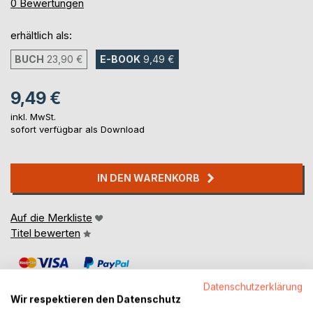
0%
0
Bewertungen
erhältlich als:
BUCH
23,90 €
E-BOOK
9,49 €
9,49 €
inkl. MwSt.
sofort verfügbar als Download
IN DEN WARENKORB
Auf die Merkliste
Titel bewerten
Datenschutzerklärung
Wir respektieren den Datenschutz