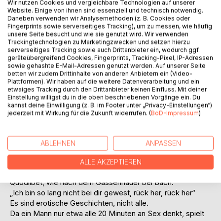
Wir nutzen Cookies und vergleichbare Technologien auf unserer
Website. Einige von ihnen sind essenziell und technisch notwendig.
Daneben verwenden wir Analysemethoden (z. B. Cookies oder
BESCHREIBUNG
Fingerprints sowie serverseitiges Tracking), um zu messen, wie häufig
unsere Seite besucht und wie sie genutzt wird. Wir verwenden
Trackingtechnologien zu Marketingzwecken und setzen hierzu
Herrn Goldbergs Variationen
serverseitiges Tracking sowie auch Drittanbieter ein, wodurch ggf.
geräteübergreifend Cookies, Fingerprints, Tracking-Pixel, IP-Adressen
sowie gehashte E-Mail-Adressen genutzt werden. Auf unserer Seite
Erzählung
betten wir zudem Drittinhalte von anderen Anbietern ein (Video-
Plattformen). Wir haben auf die weitere Datenverarbeitung und ein
Die Geschichten von Herr Goldberg
etwaiges Tracking durch den Drittanbieter keinen Einfluss. Mit deiner
Einstellung willigst du in die oben beschriebenen Vorgänge ein. Du
sind 30 Variationen über ein Thema:
kannst deine Einwilligung (z. B. im Footer unter „Privacy-Einstellungen“)
Das Leben.
jederzeit mit Wirkung für die Zukunft widerrufen. (
BoD-Impressum
)
Wie bei Johann Sebastian Bachs Klavierwerk (BWV 988)
folgen der einleitenden „Aria“ 30 Variationen.
ABLEHNEN
ANPASSEN
Manche Lebensphasen sind als Kanon gestaltet, wobei das
Intervall der kanonischen Stimmen stetig wächst, mancher
ALLE AKZEPTIEREN
Kanon ist eine Variation in Unisono, und mancher ist ein
Quodlibet, wie nach dem Gassenhauer bei Bach:
„Ich bin so lang nicht bei dir gewest, rück her, rück her“
Es sind erotische Geschichten, nicht alle.
Da ein Mann nur etwa alle 20 Minuten an Sex denkt, spielt