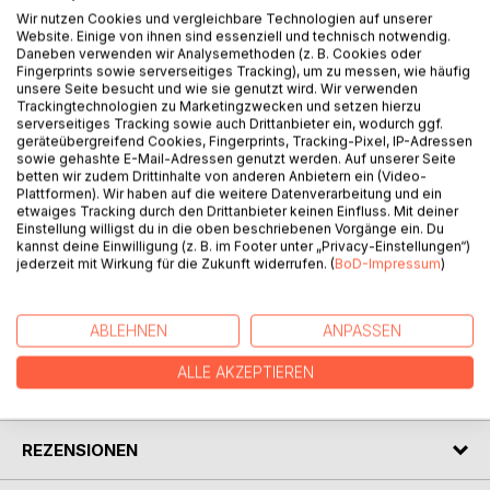
Die Ich-Erzählerin begibt sich auf einer Reise durch die
Wir nutzen Cookies und vergleichbare Technologien auf unserer
Website. Einige von ihnen sind essenziell und technisch notwendig.
Welt der Märchen und fantastischen Geschichten heraus
Daneben verwenden wir Analysemethoden (z. B. Cookies oder
ihrer grauen Wirklichkeit in die Welt des schönen Scheins,
Fingerprints sowie serverseitiges Tracking), um zu messen, wie häufig
dem Reich der Elfe Fionya Federleicht, entführt von Herrn
unsere Seite besucht und wie sie genutzt wird. Wir verwenden
Trackingtechnologien zu Marketingzwecken und setzen hierzu
Wozu, einem kleinwüchsigen Männchen, zu dem einzigen
serverseitiges Tracking sowie auch Drittanbieter ein, wodurch ggf.
Zweck dem gesunden Menschenverstand wieder auf die
geräteübergreifend Cookies, Fingerprints, Tracking-Pixel, IP-Adressen
Beine zu verhelfen. Der neunmalklugen Wicht und sie
sowie gehashte E-Mail-Adressen genutzt werden. Auf unserer Seite
liefern sich Verlaufe der Geschichte immer wieder etliche
betten wir zudem Drittinhalte von anderen Anbietern ein (Video-
Plattformen). Wir haben auf die weitere Datenverarbeitung und ein
heitere bis besinnliche Wortgefechte, die darin gipfeln,
etwaiges Tracking durch den Drittanbieter keinen Einfluss. Mit deiner
dass sich die gegenseitigen Standpunkte auf wundersame
Einstellung willigst du in die oben beschriebenen Vorgänge ein. Du
Weise näherkommen ebenso wie die unterschiedlicher
kannst deine Einwilligung (z. B. im Footer unter „Privacy-Einstellungen“)
jederzeit mit Wirkung für die Zukunft widerrufen. (
BoD-Impressum
)
nicht sein könnenden Protagonisten.
ABLEHNEN
ANPASSEN
AUTOR/IN
ALLE AKZEPTIEREN
PRESSESTIMMEN
REZENSIONEN