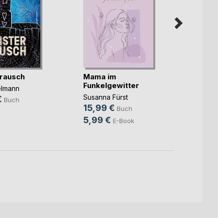
rausch
Mama im
Unter
Funkelgewitter
elmann
Christ
Susanna Fürst
€
14,9
Buch
15,99 €
Buch
9,99
5,99 €
E-Book