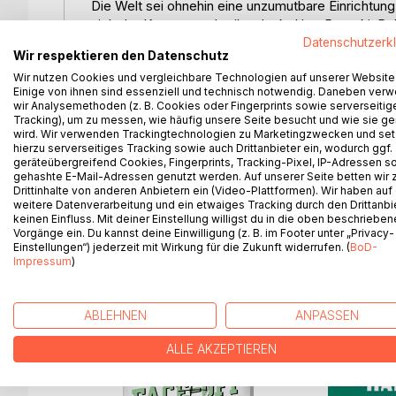
Die Welt sei ohnehin eine unzumutbare Einrichtung
sich der Kunst verschreibt, denkt Herr Patocki. Da
sich in seine winzige Wohnung, hoch oben in der 
Datenschutzerk
Wir respektieren den Datenschutz
zurückzuziehen und ein Leben in stiller Einkehr zu 
Wir nutzen Cookies und vergleichbare Technologien auf unserer Website
Spaziergängen zwischen den Hochhäusern einer h
Einige von ihnen sind essenziell und technisch notwendig. Daneben ver
Lebensentwurf gehörig durcheinander bringt. Durch
wir Analysemethoden (z. B. Cookies oder Fingerprints sowie serverseitig
dabei ohne es eigentlich zu beabsichtigen vieles 
Tracking), um zu messen, wie häufig unsere Seite besucht und wie sie ge
wird. Wir verwenden Trackingtechnologien zu Marketingzwecken und se
Berühmtheit.
hierzu serverseitiges Tracking sowie auch Drittanbieter ein, wodurch ggf.
Die 40 kurzen Geschichten über Herrn Patocki s
geräteübergreifend Cookies, Fingerprints, Tracking-Pixel, IP-Adressen s
führen den Leser ein in die eigentümliche Lebens
gehashte E-Mail-Adressen genutzt werden. Auf unserer Seite betten wir
der Erzählungen ein unwiderstehlicher poetischer 
Drittinhalte von anderen Anbietern ein (Video-Plattformen). Wir haben auf
weitere Datenverarbeitung und ein etwaiges Tracking durch den Drittanbi
keinen Einfluss. Mit deiner Einstellung willigst du in die oben beschriebe
Vorgänge ein. Du kannst deine Einwilligung (z. B. im Footer unter „Privacy-
Einstellungen“) jederzeit mit Wirkung für die Zukunft widerrufen. (
BoD-
Impressum
)
WEITERE TITEL BEI
Bo
ABLEHNEN
ANPASSEN
ALLE AKZEPTIEREN