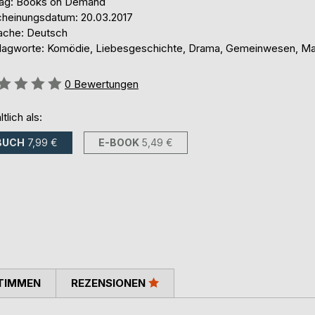
lag: Books on Demand
cheinungsdatum: 20.03.2017
ache: Deutsch
lagworte: Komödie, Liebesgeschichte, Drama, Gemeinwesen, Ma
ertung::
0
Bewertungen
ltlich als:
BUCH
7,99 €
E-BOOK
5,49 €
TIMMEN
REZENSIONEN