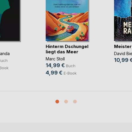
Hinterm Dschungel
Meister
liegt das Meer
panda
David Bi
Marc Stoll
10,99 
Buch
14,99 €
Buch
Book
4,99 €
E-Book