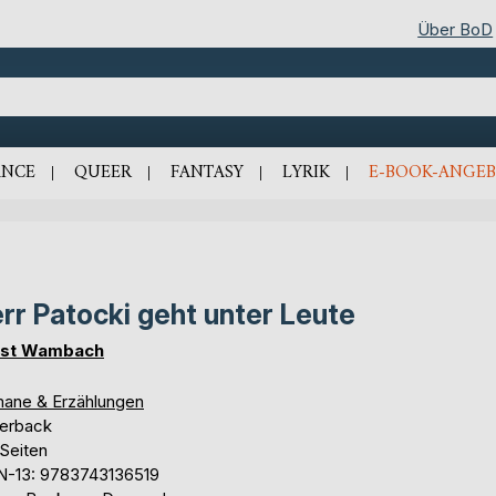
Über BoD
NCE
QUEER
FANTASY
LYRIK
E-BOOK-ANGEB
rr Patocki geht unter Leute
rst Wambach
ane & Erzählungen
erback
 Seiten
N-13: 9783743136519