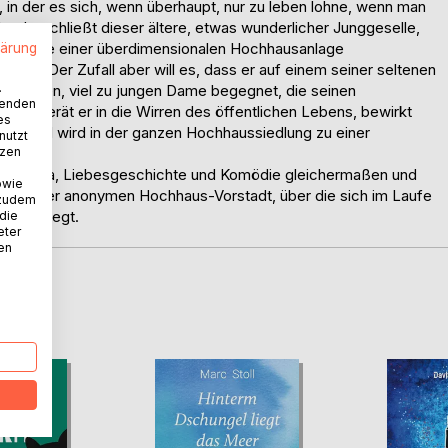
, in der es sich, wenn überhaupt, nur zu leben lohne, wenn man
her beschließt dieser ältere, etwas wunderlicher Junggeselle,
23. Etage einer überdimensionalen Hochhausanlage
lärung
führen. Der Zufall aber will es, dass er auf einem seiner seltenen
.
übschen, viel zu jungen Dame begegnet, die seinen
wenden
 sie gerät er in die Wirren des öffentlichen Lebens, bewirkt
es
Gute und wird in der ganzen Hochhaussiedlung zu einer
nutzt
tzen
ind Drama, Liebesgeschichte und Komödie gleichermaßen und
owie
welt einer anonymen Hochhaus-Vorstadt, über die sich im Laufe
 zudem
Zauber legt.
 die
eter
nen
D