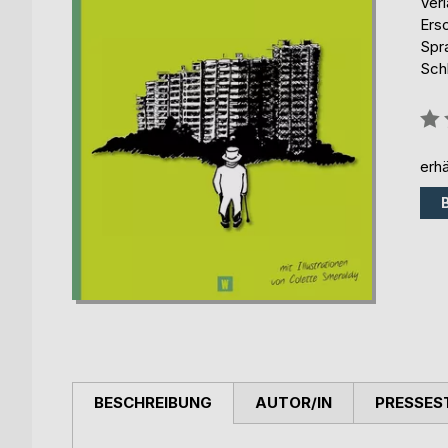
Ver
Ers
Spr
Sch
Bew
0%
erhä
BESCHREIBUNG
AUTOR/IN
PRESSES