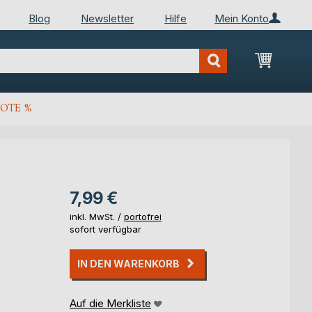
Blog
Newsletter
Hilfe
Mein Konto
Mein Wa
OTE %
7,99 €
inkl. MwSt. /
portofrei
sofort verfügbar
IN DEN WARENKORB
Auf die Merkliste