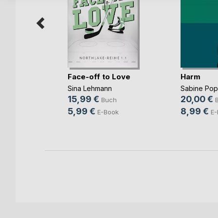
Face-off to Love
Harm
Sina Lehmann
Sabine Po
b und
15,99 €
20,00 €
Buch
ovic
5,99 €
8,99 €
E-Book
E-
ch
ook