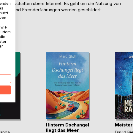
ekanntschaften übers Internet. Es geht um die Nutzung von
wenden
es
 Eigene und Fremderfahrungen werden geschildert.
nutzt
tzen
owie
 zudem
D
 die
eter
nen
Hinterm Dschungel
Meister
liegt das Meer
panda
David Bi