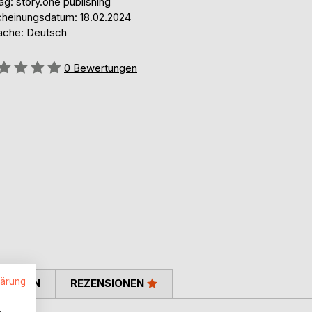
ag: story.one publishing
cheinungsdatum: 18.02.2024
ache: Deutsch
ertung::
0
Bewertungen
lärung
TIMMEN
REZENSIONEN
.