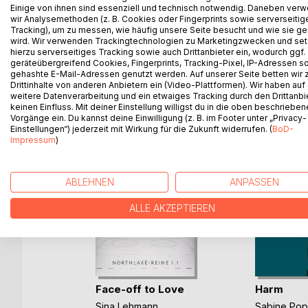
Dieses Buch beschreibt diverse Erfahrungen mit B
Einige von ihnen sind essenziell und technisch notwendig. Daneben ver
wir Analysemethoden (z. B. Cookies oder Fingerprints sowie serverseitig
Online-Datingportalen und die Suche nach Liebe.
Tracking), um zu messen, wie häufig unsere Seite besucht und wie sie ge
wird. Wir verwenden Trackingtechnologien zu Marketingzwecken und se
hierzu serverseitiges Tracking sowie auch Drittanbieter ein, wodurch ggf.
geräteübergreifend Cookies, Fingerprints, Tracking-Pixel, IP-Adressen s
gehashte E-Mail-Adressen genutzt werden. Auf unserer Seite betten wir
WEITERE TITEL BEI
Bo
Drittinhalte von anderen Anbietern ein (Video-Plattformen). Wir haben auf
weitere Datenverarbeitung und ein etwaiges Tracking durch den Drittanbi
keinen Einfluss. Mit deiner Einstellung willigst du in die oben beschriebe
Vorgänge ein. Du kannst deine Einwilligung (z. B. im Footer unter „Privacy-
Einstellungen“) jederzeit mit Wirkung für die Zukunft widerrufen. (
BoD-
Impressum
)
ABLEHNEN
ANPASSEN
ALLE AKZEPTIEREN
Face-off to Love
Harm
Sina Lehmann
Sabine Po
b und