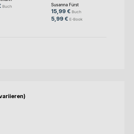
Susanna Fürst
€
14,9
Buch
15,99 €
Buch
9,99
5,99 €
E-Book
variieren)