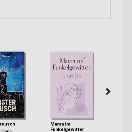
rausch
Mama im
Unter
Funkelgewitter
elmann
Christ