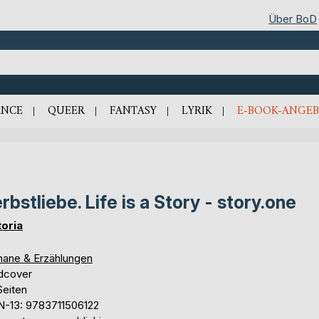
Über BoD
NCE
QUEER
FANTASY
LYRIK
E-BOOK-ANGEB
rbstliebe. Life is a Story - story.one
toria
ane & Erzählungen
dcover
Seiten
N-13: 9783711506122