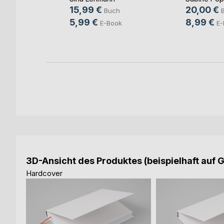
15,99 €
20,00 €
Buch
ovic
5,99 €
8,99 €
E-Book
E-
ch
ook
3D-Ansicht des Produktes (beispielhaft auf 
Hardcover