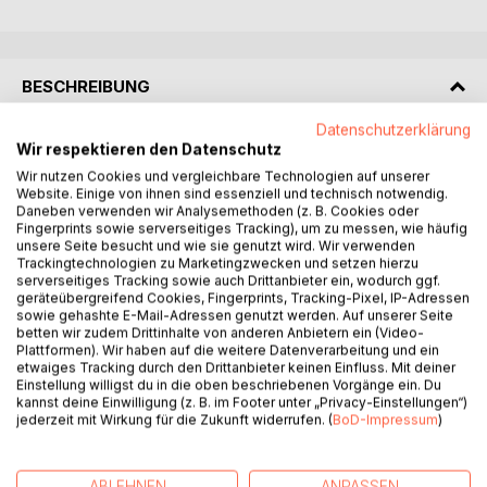
BESCHREIBUNG
Datenschutzerklärung
Ein Buch in dieser Konzeption haben Sie bestimmt noch
Wir respektieren den Datenschutz
nicht gesehen oder gar besessen.
Wir nutzen Cookies und vergleichbare Technologien auf unserer
Schon immer für Natur und Umwelt interessiert, verband
Website. Einige von ihnen sind essenziell und technisch notwendig.
Daneben verwenden wir Analysemethoden (z. B. Cookies oder
der Autor stets sein botanisches Interesse mit den Berufen
Fingerprints sowie serverseitiges Tracking), um zu messen, wie häufig
als Gartenbau- und Forstingenieur. Nun hat er eine Auswahl
unsere Seite besucht und wie sie genutzt wird. Wir verwenden
von Blättern seines Herbariums mit Pflanzen aus der Natur
Trackingtechnologien zu Marketingzwecken und setzen hierzu
serverseitiges Tracking sowie auch Drittanbieter ein, wodurch ggf.
aus seiner Jugendzeit mit ihnen verwandten Arten und
geräteübergreifend Cookies, Fingerprints, Tracking-Pixel, IP-Adressen
daraus entstandenen Zuchtformen für den Garten in
sowie gehashte E-Mail-Adressen genutzt werden. Auf unserer Seite
diesem Buch vereint.
betten wir zudem Drittinhalte von anderen Anbietern ein (Video-
Plattformen). Wir haben auf die weitere Datenverarbeitung und ein
Das gesamte Buch ist vom Autor selbst entwickelt. Es gibt
etwaiges Tracking durch den Drittanbieter keinen Einfluss. Mit deiner
anhand von Wildpflanzen dem Natur- und Gartenliebhaber
Einstellung willigst du in die oben beschriebenen Vorgänge ein. Du
interessante Informationen über die Herkunft von
kannst deine Einwilligung (z. B. im Footer unter „Privacy-Einstellungen“)
jederzeit mit Wirkung für die Zukunft widerrufen. (
BoD-Impressum
)
Gartenpflanzen, einiger verwandter Arten und ausgewählter
Sorten. Selbst einige der Wildformen sind geeignet, in
einem naturnahen und ökologisch orientierten Garten
ABLEHNEN
ANPASSEN