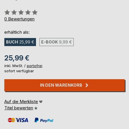
Bewertung::
0%
0
Bewertungen
erhältlich als:
BUCH
25,99 €
E-BOOK
9,99 €
25,99 €
inkl. MwSt. /
portofrei
sofort verfügbar
IN DEN WARENKORB
Auf die Merkliste
Titel bewerten