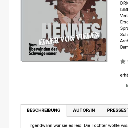
DRM
ISB
Ver
Ers
Spr
Sch
Arc
Barr
Bew
0%
erhä
BESCHREIBUNG
AUTOR/IN
PRESSES
Irgendwann war sie es leid. Die Tochter wollte wis