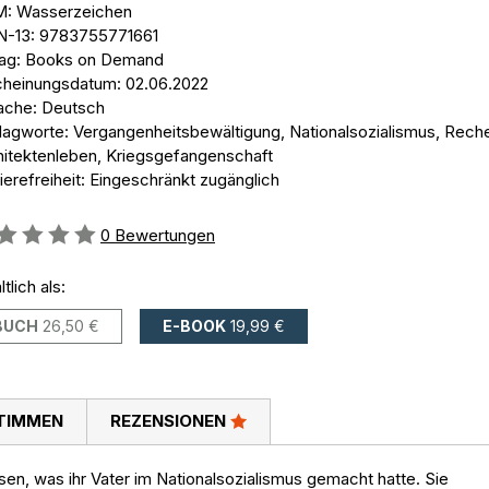
: Wasserzeichen
N-13: 9783755771661
lag: Books on Demand
cheinungsdatum: 02.06.2022
ache: Deutsch
lagworte: Vergangenheitsbewältigung, Nationalsozialismus, Rech
hitektenleben, Kriegsgefangenschaft
ierefreiheit: Eingeschränkt zugänglich
ertung::
0
Bewertungen
ltlich als:
BUCH
26,50 €
E-BOOK
19,99 €
TIMMEN
REZENSIONEN
sen, was ihr Vater im Nationalsozialismus gemacht hatte. Sie