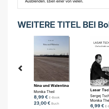
Ausblenden. Eben einer von vielen.
WEITERE TITEL BEI
Bo
Nina und Walentina
n ohne
Lasar Tsc
Monika Theil
Sergej Tsc
8,99 €
E-Book
g
Monika The
23,00 €
Buch
6,99 €
ok
E-