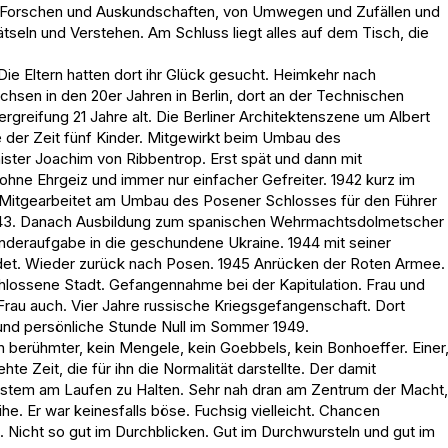
m Forschen und Auskundschaften, von Umwegen und Zufällen und
seln und Verstehen. Am Schluss liegt alles auf dem Tisch, die
 Die Eltern hatten dort ihr Glück gesucht. Heimkehr nach
sen in den 20er Jahren in Berlin, dort an der Technischen
ergreifung 21 Jahre alt. Die Berliner Architektenszene um Albert
e der Zeit fünf Kinder. Mitgewirkt beim Umbau des
ster Joachim von Ribbentrop. Erst spät und dann mit
hne Ehrgeiz und immer nur einfacher Gefreiter. 1942 kurz im
. Mitgearbeitet am Umbau des Posener Schlosses für den Führer
 1943. Danach Ausbildung zum spanischen Wehrmachtsdolmetscher
onderaufgabe in die geschundene Ukraine. 1944 mit seiner
det. Wieder zurück nach Posen. 1945 Anrücken der Roten Armee.
lossene Stadt. Gefangennahme bei der Kapitulation. Frau und
 Frau auch. Vier Jahre russische Kriegsgefangenschaft. Dort
r und persönliche Stunde Null im Sommer 1949.
n berühmter, kein Mengele, kein Goebbels, kein Bonhoeffer. Einer
te Zeit, die für ihn die Normalität darstellte. Der damit
ystem am Laufen zu Halten. Sehr nah dran am Zentrum der Macht,
eihe. Er war keinesfalls böse. Fuchsig vielleicht. Chancen
. Nicht so gut im Durchblicken. Gut im Durchwursteln und gut im