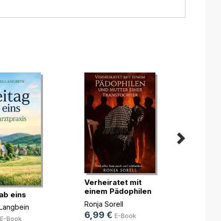
Verheiratet mit
Maske
einem Pädophilen
ab eins
Silya 
u(...)
Ronja Sorell
9,99
Langbein
6,99 €
E-Book
18,0
E-Book