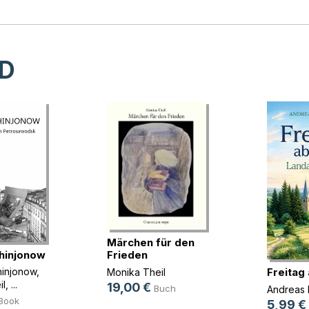
D
Märchen für den
hinjonow
Frieden
Freitag 
hinjonow
,
Monika Theil
il
, ...
19,00 €
Buch
Andreas 
Book
5,99 €