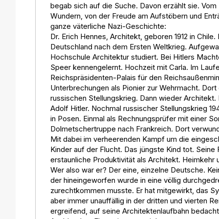
begab sich auf die Suche. Davon erzählt sie. Vo
Wundern, von der Freude am Aufstöbern und Enträt
ganze väterliche Nazi-Geschichte:
Dr. Erich Hennes, Architekt, geboren 1912 in Chile.
Deutschland nach dem Ersten Weltkrieg. Aufgewach
Hochschule Architektur studiert. Bei Hitlers Macht
Speer kennengelernt. Hochzeit mit Carla. Im Lauf
Reichspräsidenten-Palais für den Reichsaußenmini
Unterbrechungen als Pionier zur Wehrmacht. Dort o
russischen Stellungskrieg. Dann wieder Architekt
Adolf Hitler. Nochmal russischer Stellungskrieg
in Posen. Einmal als Rechnungsprüfer mit einer S
Dolmetschertruppe nach Frankreich. Dort verwun
Mit dabei im verheerenden Kampf um die eingesch
Kinder auf der Flucht. Das jüngste Kind tot. Seine
erstaunliche Produktivität als Architekt. Heimkeh
Wer also war er? Der eine, einzelne Deutsche. Kei
der hineingeworfen wurde in eine völlig durchgedreh
zurechtkommen musste. Er hat mitgewirkt, das S
aber immer unauffällig in der dritten und vierten R
ergreifend, auf seine Architektenlaufbahn bedacht