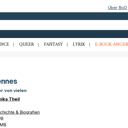
Über BoD
NCE
QUEER
FANTASY
LYRIK
E-BOOK-ANGEB
ennes
er von vielen
ika Theil
chichte & Biografien
UB
 MB