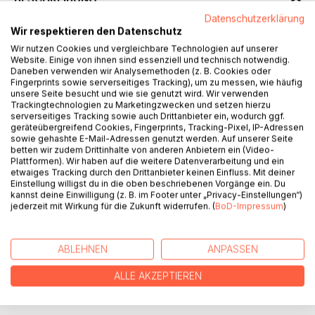
Datenschutzerklärung
Wir respektieren den Datenschutz
Neu Amerika 2028. Seit dem Großen Schöpferischen Krieg
Wir nutzen Cookies und vergleichbare Technologien auf unserer
befindet sich die Welt in einem Zustand der Unsicherheit.
Website. Einige von ihnen sind essenziell und technisch notwendig.
Die UNO, die EU und die NATO sind fast vollständig
Daneben verwenden wir Analysemethoden (z. B. Cookies oder
Fingerprints sowie serverseitiges Tracking), um zu messen, wie häufig
zerbrochen und ein neuer Kalter Krieg ist aufgezogen. In
unsere Seite besucht und wie sie genutzt wird. Wir verwenden
vielen Regionen herrschen Terror und Angst.
Trackingtechnologien zu Marketingzwecken und setzen hierzu
Unter der Führung des Staatspräsidenten Lucius
serverseitiges Tracking sowie auch Drittanbieter ein, wodurch ggf.
Rabenstein hat sich indes Neu Amerika zu einer Weltmacht
geräteübergreifend Cookies, Fingerprints, Tracking-Pixel, IP-Adressen
sowie gehashte E-Mail-Adressen genutzt werden. Auf unserer Seite
entwickelt. Der Höllenfürst Lucius träumt von der
betten wir zudem Drittinhalte von anderen Anbietern ein (Video-
Errichtung eines Weltstaates. Doch inmitten der
Plattformen). Wir haben auf die weitere Datenverarbeitung und ein
angespannten politischen Lage fällt Lucius einer
etwaiges Tracking durch den Drittanbieter keinen Einfluss. Mit deiner
Einstellung willigst du in die oben beschriebenen Vorgänge ein. Du
Verschwörung zum Opfer und ein Kampf zwischen den
kannst deine Einwilligung (z. B. im Footer unter „Privacy-Einstellungen“)
Mächten des Himmels und der Hölle entflammt.
jederzeit mit Wirkung für die Zukunft widerrufen. (
BoD-Impressum
)
Mit "Hellworld" setzt der Autor Joachim Eimer seinen
Science-Fiction-Thriller um Lucius Rabenstein fort. Der
erste Roman "Hellgate" erschien 2015.
ABLEHNEN
ANPASSEN
ALLE AKZEPTIEREN
AUTOR/IN