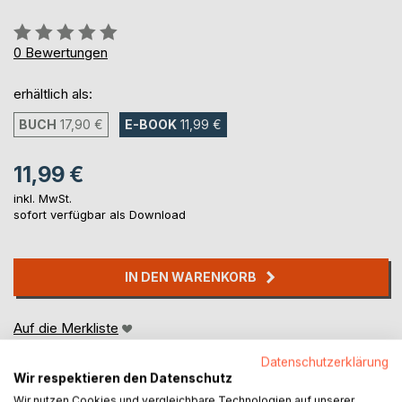
Bewertung::
0%
0
Bewertungen
erhältlich als:
BUCH
17,90 €
E-BOOK
11,99 €
11,99 €
inkl. MwSt.
sofort verfügbar als Download
IN DEN WARENKORB
Auf die Merkliste
Titel bewerten
Datenschutzerklärung
Wir respektieren den Datenschutz
Wir nutzen Cookies und vergleichbare Technologien auf unserer