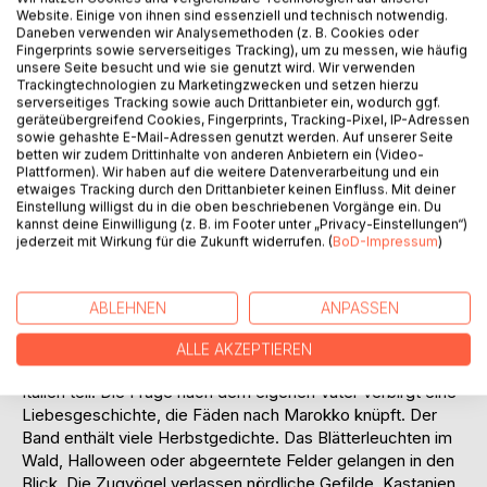
Website. Einige von ihnen sind essenziell und technisch notwendig.
Daneben verwenden wir Analysemethoden (z. B. Cookies oder
Fingerprints sowie serverseitiges Tracking), um zu messen, wie häufig
unsere Seite besucht und wie sie genutzt wird. Wir verwenden
Trackingtechnologien zu Marketingzwecken und setzen hierzu
BESCHREIBUNG
serverseitiges Tracking sowie auch Drittanbieter ein, wodurch ggf.
geräteübergreifend Cookies, Fingerprints, Tracking-Pixel, IP-Adressen
sowie gehashte E-Mail-Adressen genutzt werden. Auf unserer Seite
betten wir zudem Drittinhalte von anderen Anbietern ein (Video-
Über Auswanderer nach Neuengland, das dortige
Plattformen). Wir haben auf die weitere Datenverarbeitung und ein
Flammenmeer des Herbstes, Konflikte der Siedler mit den
etwaiges Tracking durch den Drittanbieter keinen Einfluss. Mit deiner
Einstellung willigst du in die oben beschriebenen Vorgänge ein. Du
Ureinwohnern berichtet eine Erzählung. Wanderungen am
kannst deine Einwilligung (z. B. im Footer unter „Privacy-Einstellungen“)
Monte Baldo werden unternommen. Herbstliche Tage auf
jederzeit mit Wirkung für die Zukunft widerrufen. (
BoD-Impressum
)
Rügen, eine schwierige Aussprache zwischen Ehepartnern
steht an. Wird ihre Beziehung eine Zukunft haben? Wie die
Arbeitsagentur auf den letzten Metern zur Rente einen
ABLEHNEN
ANPASSEN
Herbsturlaub gefährdet und andere Schwierigkeiten
bereitet, kommt zur Sprache. Das Rehkitz Lolo wird in einer
ALLE AKZEPTIEREN
Försterei großgezogen. Nehmen Sie an einer Reise durch
Italien teil. Die Frage nach dem eigenen Vater verbirgt eine
Liebesgeschichte, die Fäden nach Marokko knüpft. Der
Band enthält viele Herbstgedichte. Das Blätterleuchten im
Wald, Halloween oder abgeerntete Felder gelangen in den
Blick. Die Zugvögel verlassen nördliche Gefilde, Kastanien