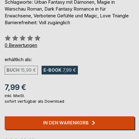
Schlagworte: Urban Fantasy mit Dämonen, Magie in
Warschau Roman, Dark Fantasy Romance in für
Erwachsene, Verbotene Gefühle und Magic, Love Triangle
Barrierefreiheit: Voll zugänglich
Bewertung::
0%
0
Bewertungen
erhältlich als:
BUCH
15,99 €
E-BOOK
7,99 €
7,99 €
inkl. MwSt.
sofort verfügbar als Download
IN DEN WARENKORB