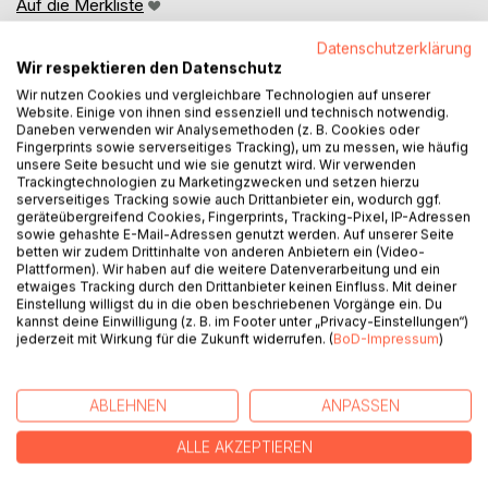
Auf die Merkliste
Titel bewerten
Datenschutzerklärung
Wir respektieren den Datenschutz
Wir nutzen Cookies und vergleichbare Technologien auf unserer
Website. Einige von ihnen sind essenziell und technisch notwendig.
Daneben verwenden wir Analysemethoden (z. B. Cookies oder
Fingerprints sowie serverseitiges Tracking), um zu messen, wie häufig
unsere Seite besucht und wie sie genutzt wird. Wir verwenden
Trackingtechnologien zu Marketingzwecken und setzen hierzu
BESCHREIBUNG
serverseitiges Tracking sowie auch Drittanbieter ein, wodurch ggf.
geräteübergreifend Cookies, Fingerprints, Tracking-Pixel, IP-Adressen
sowie gehashte E-Mail-Adressen genutzt werden. Auf unserer Seite
betten wir zudem Drittinhalte von anderen Anbietern ein (Video-
Was bleibt von dir, wenn Moral zerbricht und Liebe zur
Plattformen). Wir haben auf die weitere Datenverarbeitung und ein
Waffe wird?
etwaiges Tracking durch den Drittanbieter keinen Einfluss. Mit deiner
Warschau ist eine Stadt aus Narben. Zwischen Neonlicht
Einstellung willigst du in die oben beschriebenen Vorgänge ein. Du
kannst deine Einwilligung (z. B. im Footer unter „Privacy-Einstellungen“)
und bröckelnden Fassaden verbirgt sich ein Krieg, den kein
jederzeit mit Wirkung für die Zukunft widerrufen. (
BoD-Impressum
)
Mensch sehen soll. Als die Tänzerin Ariella Krylowa von
einer dämonischen Kreatur angefallen wird, rückt nicht nur
eine alte Bedrohung in den Fokus ihres Lebens - sondern
ABLEHNEN
ANPASSEN
auch die Wahrheit über ihre Seele.
Die Engel schicken Mackenzie Kane, Halbdämon im
ALLE AKZEPTIEREN
Bewährungsprogramm, verpflichtet, Ariella zu beschützen.
Kindheitsfreund. Erster Schwarm. Lebender Beweis dafür,