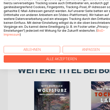
hierzu serverseitiges Tracking sowie auch Drittanbieter ein, wodurch ggf.
fünf Freunde des Mordes an. Obwohl alle freiges
geräteübergreifend Cookies, Fingerprints, Tracking-Pixel, IP-Adressen s
verändert.
gehashte E-Mail-Adressen genutzt werden. Auf unserer Seite betten wir
Drittinhalte von anderen Anbietern ein (Video-Plattformen). Wir haben auf
weitere Datenverarbeitung und ein etwaiges Tracking durch den Drittanbi
2013: Der ehemalige Anführer der Clique findet ei
keinen Einfluss. Mit deiner Einstellung willigst du in die oben beschriebe
vormaligen Gefährten, ihn zu begleiten. Um den M
Vorgänge ein. Du kannst deine Einwilligung (z. B. im Footer unter „Privacy-
ihn zu verhindern.
Einstellungen“) jederzeit mit Wirkung für die Zukunft widerrufen. (
BoD-
Impressum
)
Ihre Interventionen ziehen eine nicht endende Ka
voraussagen können, welche Auswirkungen ihre Ve
ABLEHNEN
ANPASSEN
ALLE AKZEPTIEREN
WEITERE TITEL BEI
Bo