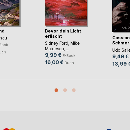
nd
Bevor dein Licht
erlischt
Cassian
escu
Schmer
Sidney Ford
,
Mike
Book
Mateescu
, ...
Udo Sail
uch
9,99 €
E-Book
9,49 €
16,00 €
Buch
13,99 