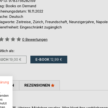
N-13: 9783756282159
lag: Books on Demand
cheinungsdatum: 16.11.2022
ache: Deutsch
lagworte: Zeitreise, Zürich, Freundschaft, Neunzigerjahre, Napol
ierefreiheit: Eingeschränkt zugänglich
ertung::
0
Bewertungen
ltlich als:
BUCH
19,00 €
E-BOOK
12,99 €
lärung
TIMMEN
REZENSIONEN
.
wenden
es
nutzt
tzen
ndet ein 16-jähriges Mädchen spurlos. Man klagt ihre verbliebenen