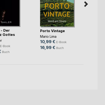
 - Der
Zum W
Porto Vintage
z Gottes
Patric
Mario Lima
er
4,99
10,99 €
E-Book
E-Book
14,9
16,99 €
Buch
€
Buch