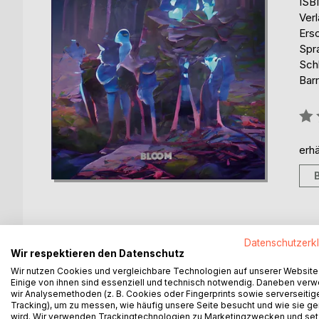
ISB
Ver
Ers
Spr
Sch
Barr
Bew
0%
erhä
Datenschutzerk
BESCHREIBUNG
AUTOR/IN
PRESSES
Wir respektieren den Datenschutz
Wir nutzen Cookies und vergleichbare Technologien auf unserer Website
Einige von ihnen sind essenziell und technisch notwendig. Daneben ver
Zeitreisen, wie sie noch niemand erzählt hat.
wir Analysemethoden (z. B. Cookies oder Fingerprints sowie serverseitig
Tracking), um zu messen, wie häufig unsere Seite besucht und wie sie ge
wird. Wir verwenden Trackingtechnologien zu Marketingzwecken und se
1996: Während einer Feier in der Wildnis verschwi