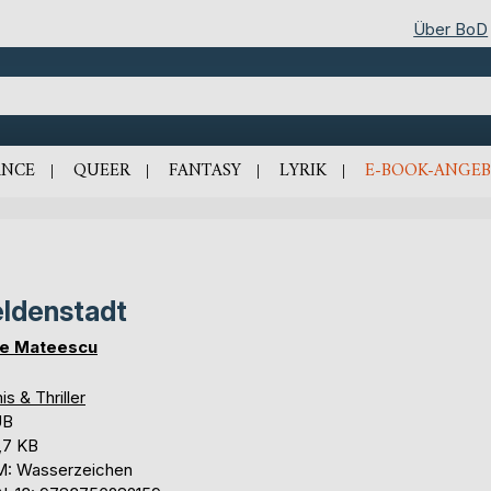
Über BoD
NCE
QUEER
FANTASY
LYRIK
E-BOOK-ANGEB
ldenstadt
e Mateescu
is & Thriller
UB
,7 KB
: Wasserzeichen