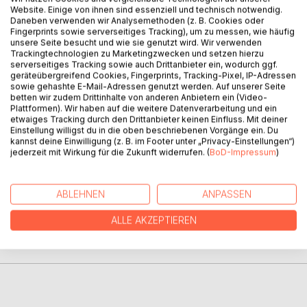
BESCHREIBUNG
Website. Einige von ihnen sind essenziell und technisch notwendig.
Daneben verwenden wir Analysemethoden (z. B. Cookies oder
Fingerprints sowie serverseitiges Tracking), um zu messen, wie häufig
unsere Seite besucht und wie sie genutzt wird. Wir verwenden
Novalis: Heinrich von Ofterdingen. Der Nachdruck des
Trackingtechnologien zu Marketingzwecken und setzen hierzu
Textes in der «Bibliothek der Erstausgaben» folgt
serverseitiges Tracking sowie auch Drittanbieter ein, wodurch ggf.
originalgetreu in Orthographie und Interpunktion der
geräteübergreifend Cookies, Fingerprints, Tracking-Pixel, IP-Adressen
sowie gehashte E-Mail-Adressen genutzt werden. Auf unserer Seite
Erstausgabe von 1802. Die Originalpaginierung wird im
betten wir zudem Drittinhalte von anderen Anbietern ein (Video-
fortlaufenden Text vermerkt. Der Anhang (Textgestalt,
Plattformen). Wir haben auf die weitere Datenverarbeitung und ein
Glossar, Zeittafel, Nachwort) gibt Auskunft zu Leben und
etwaiges Tracking durch den Drittanbieter keinen Einfluss. Mit deiner
Einstellung willigst du in die oben beschriebenen Vorgänge ein. Du
Werk.
kannst deine Einwilligung (z. B. im Footer unter „Privacy-Einstellungen“)
jederzeit mit Wirkung für die Zukunft widerrufen. (
BoD-Impressum
)
AUTOR/IN
ABLEHNEN
ANPASSEN
PRESSESTIMMEN
ALLE AKZEPTIEREN
REZENSIONEN