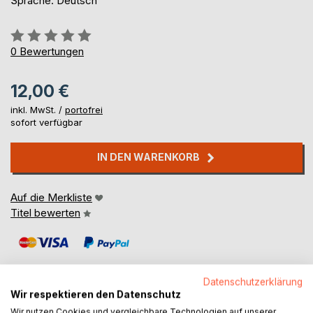
Sprache: Deutsch
Bewertung::
0%
0
Bewertungen
12,00 €
inkl. MwSt. /
portofrei
sofort verfügbar
IN DEN WARENKORB
Auf die Merkliste
Titel bewerten
Datenschutzerklärung
Wir respektieren den Datenschutz
Wir nutzen Cookies und vergleichbare Technologien auf unserer