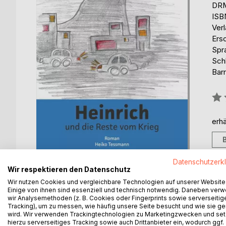
DRM
ISB
Ver
Ers
Spr
Sch
Barr
Bew
0%
erhä
Datenschutzerk
Wir respektieren den Datenschutz
Wir nutzen Cookies und vergleichbare Technologien auf unserer Website
Einige von ihnen sind essenziell und technisch notwendig. Daneben ver
wir Analysemethoden (z. B. Cookies oder Fingerprints sowie serverseitig
BESCHREIBUNG
AUTOR/IN
PRESSES
Tracking), um zu messen, wie häufig unsere Seite besucht und wie sie ge
wird. Wir verwenden Trackingtechnologien zu Marketingzwecken und se
hierzu serverseitiges Tracking sowie auch Drittanbieter ein, wodurch ggf.