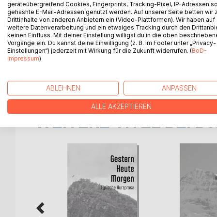
^Irgendwann gegen Ende der 60er-Jahre des letzt
geräteübergreifend Cookies, Fingerprints, Tracking-Pixel, IP-Adressen s
gehashte E-Mail-Adressen genutzt werden. Auf unserer Seite betten wir
dabei allerlei seltsame Erwachsene, die offenbar -
Drittinhalte von anderen Anbietern ein (Video-Plattformen). Wir haben auf
umherstreifen oder auch mal mittendurch trampel
weitere Datenverarbeitung und ein etwaiges Tracking durch den Drittanbi
hinterlassen selten einen besseren Eindruck. Das a
keinen Einfluss. Mit deiner Einstellung willigst du in die oben beschriebe
Vorgänge ein. Du kannst deine Einwilligung (z. B. im Footer unter „Privacy-
Heinrichs Mutter ist den wirren Situationen ab un
Einstellungen“) jederzeit mit Wirkung für die Zukunft widerrufen. (
BoD-
halten. Aber das klappt auch nicht immer. So ist 
Impressum
)
schwachen und manchmal starken Menschen, klei
bleibt dem Kleinen, als sich irgendwie zu arrangier
ABLEHNEN
ANPASSEN
ALLE AKZEPTIEREN
WEITERE TITEL BEI
Bo