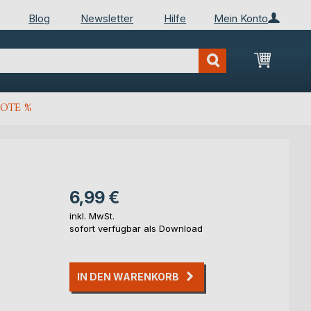
Blog
Newsletter
Hilfe
Mein Konto
Mein Wa
OTE %
6,99 €
inkl. MwSt.
sofort verfügbar als Download
IN DEN WARENKORB