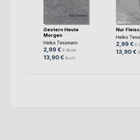
Gestern Heute
Nur Fleisc
Morgen
ger
Heiko Tes
Heiko Tessmann
2,99 €
ok
E-
2,99 €
E-Book
13,90 €
h
13,90 €
Buch