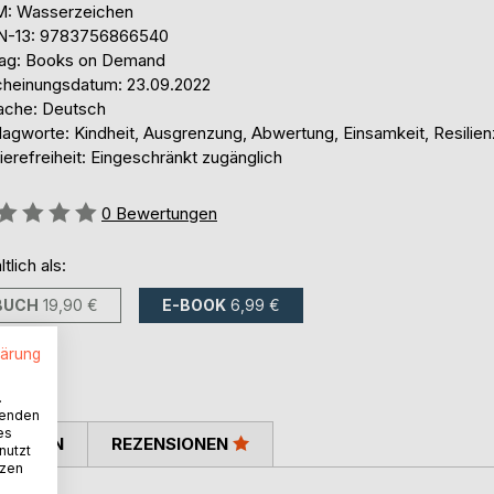
: Wasserzeichen
N-13: 9783756866540
lag: Books on Demand
cheinungsdatum: 23.09.2022
ache: Deutsch
lagworte: Kindheit, Ausgrenzung, Abwertung, Einsamkeit, Resilien
ierefreiheit: Eingeschränkt zugänglich
ertung::
0
Bewertungen
ltlich als:
BUCH
19,90 €
E-BOOK
6,99 €
lärung
.
wenden
es
TIMMEN
REZENSIONEN
nutzt
tzen