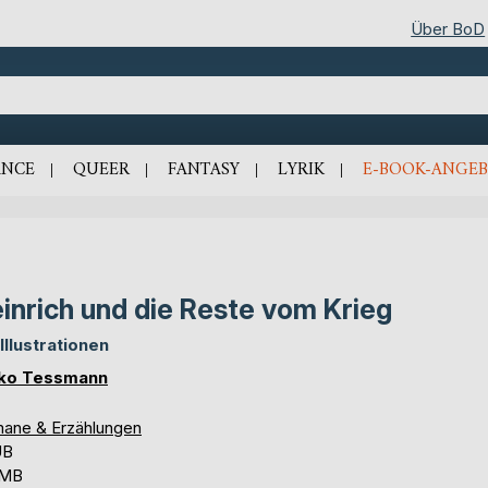
Über BoD
NCE
QUEER
FANTASY
LYRIK
E-BOOK-ANGEB
inrich und die Reste vom Krieg
 Illustrationen
ko Tessmann
ane & Erzählungen
UB
 MB