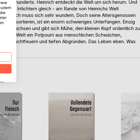
en Jahrhunderts. Heinrich entdeckt die Welt um sich herum. Und
owie
 zudem
 kleinen Irrlichtern gleich - am Rande von Heinrichs Welt
 die
n. Heinrich muss sich sehr wundern. Doch seine Altersgenossen
eter
lles zu sortieren, ist ein enorm schwieriges Unterfangen. Einzig
nen
d zu gewachsen und gibt sich Mühe, den kleinen Kopf ordentlich zu
Heinrichs Welt ein Potpourri aus menschlichen Schwächen,
nen Leuchtfeuern und tiefen Abgründen. Das Leben eben. Was
en.
D