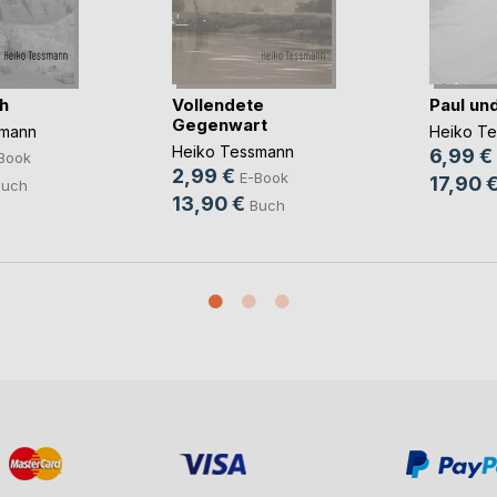
h
Vollendete
Paul un
Gegenwart
smann
Heiko T
Heiko Tessmann
6,99 €
Book
2,99 €
E-Book
17,90 
Buch
13,90 €
Buch