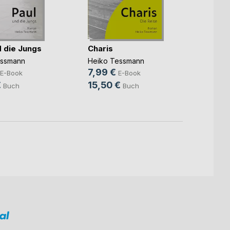
d die Jungs
Charis
Die N
Nike
essmann
Heiko Tessmann
Heiko
7,99 €
E-Book
E-Book
8,99
€
15,50 €
Buch
Buch
15,5