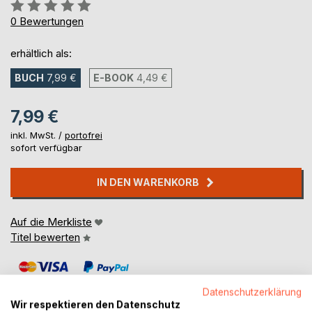
Bewertung::
0%
0
Bewertungen
erhältlich als:
BUCH
7,99 €
E-BOOK
4,49 €
7,99 €
inkl. MwSt. /
portofrei
sofort verfügbar
IN DEN WARENKORB
Auf die Merkliste
Titel bewerten
Datenschutzerklärung
Wir respektieren den Datenschutz