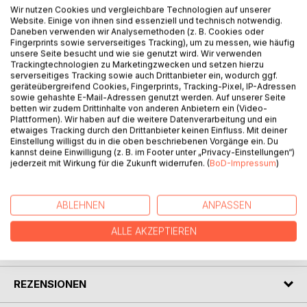
Wir nutzen Cookies und vergleichbare Technologien auf unserer
Website. Einige von ihnen sind essenziell und technisch notwendig.
BESCHREIBUNG
Daneben verwenden wir Analysemethoden (z. B. Cookies oder
Fingerprints sowie serverseitiges Tracking), um zu messen, wie häufig
unsere Seite besucht und wie sie genutzt wird. Wir verwenden
Trackingtechnologien zu Marketingzwecken und setzen hierzu
Schewes Gedichte erweisen sich als Spiegelungen
serverseitiges Tracking sowie auch Drittanbieter ein, wodurch ggf.
jeweiliger situativer Befindlichkeiten. Aus vielen Gedichten
geräteübergreifend Cookies, Fingerprints, Tracking-Pixel, IP-Adressen
sowie gehashte E-Mail-Adressen genutzt werden. Auf unserer Seite
spricht die Sehnsucht nach Partnerschaft für den
betten wir zudem Drittinhalte von anderen Anbietern ein (Video-
gemeinsamen Weg.
Plattformen). Wir haben auf die weitere Datenverarbeitung und ein
Schließlich gelingen ihm im Schrecken des 1. Weltkriegs
etwaiges Tracking durch den Drittanbieter keinen Einfluss. Mit deiner
Einstellung willigst du in die oben beschriebenen Vorgänge ein. Du
Gedichte, die eine schonungslose Darstellung der Gräuel
kannst deine Einwilligung (z. B. im Footer unter „Privacy-Einstellungen“)
thematisieren. Ihn berührt das Leid seiner Mitmenschen auf
jederzeit mit Wirkung für die Zukunft widerrufen. (
BoD-Impressum
)
beiden Seiten der Front.
ABLEHNEN
ANPASSEN
AUTOR/IN
ALLE AKZEPTIEREN
PRESSESTIMMEN
REZENSIONEN