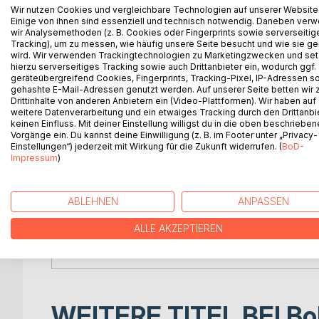
und des 2. Weltkrieges erlebt, oftmals in äußerst 
Wir nutzen Cookies und vergleichbare Technologien auf unserer Website
Verhältnissen. Er ist eines der großen Talente, di
Einige von ihnen sind essenziell und technisch notwendig. Daneben ver
wir Analysemethoden (z. B. Cookies oder Fingerprints sowie serverseitig
hervorgebracht hat. Heinrich Ernst Kromer war ein
Tracking), um zu messen, wie häufig unsere Seite besucht und wie sie ge
Doppelbegabung. Popularität erlangte er durch s
wird. Wir verwenden Trackingtechnologien zu Marketingzwecken und se
Erzählungen, Hörspiele und Gedichte, aber auch d
hierzu serverseitiges Tracking sowie auch Drittanbieter ein, wodurch ggf.
geräteübergreifend Cookies, Fingerprints, Tracking-Pixel, IP-Adressen s
Feldpostausgaben seines Anekdotenbuches: Von
gehashte E-Mail-Adressen genutzt werden. Auf unserer Seite betten wir
braven Leuten.
Drittinhalte von anderen Anbietern ein (Video-Plattformen). Wir haben auf
weitere Datenverarbeitung und ein etwaiges Tracking durch den Drittanbi
keinen Einfluss. Mit deiner Einstellung willigst du in die oben beschriebe
Darüber hinaus hat er aber auch ein beeindrucken
Vorgänge ein. Du kannst deine Einwilligung (z. B. im Footer unter „Privacy-
auf . ca. 900 bis1200 Zeichnungen, Aquarelle, Hol
Einstellungen“) jederzeit mit Wirkung für die Zukunft widerrufen. (
BoD-
erhalten sind.
Impressum
)
Jedoch erklären schicksalhafte Wendungen in ve
Lebensphasen, warum Kromer, trotz seiner außer
ABLEHNEN
ANPASSEN
Begabung und der während seines langen Lebens
ALLE AKZEPTIEREN
sichtbaren Zeugnisse literarischer und bildnerische
weitreichende Beachtung gefunden hat und sein Na
WEITERE TITEL BEI
Bo