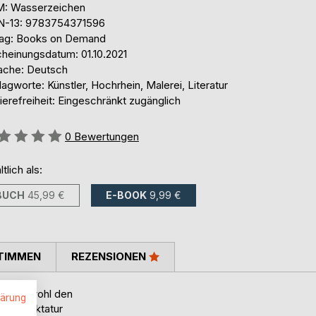
: Wasserzeichen
N-13: 9783754371596
lag: Books on Demand
cheinungsdatum: 01.10.2021
ache: Deutsch
agworte: Künstler, Hochrhein, Malerei, Literatur
ierefreiheit: Eingeschränkt zugänglich
ertung::
0
Bewertungen
ltlich als:
BUCH
45,99 €
E-BOOK
9,99 €
TIMMEN
REZENSIONEN
 hat sowohl den
lärung
schen Diktatur