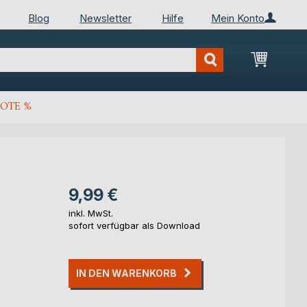
Blog
Newsletter
Hilfe
Mein Konto
Mein Wa
OTE %
9,99 €
inkl. MwSt.
sofort verfügbar als Download
IN DEN WARENKORB