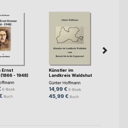
Künstler im
 Ernst
Karl F
Landkreis Waldshut
(1866 - 1948)
Zähri
vom(...)
offmann
Günter Hoffmann
1923
Günter
€
14,99 €
E-Book
E-Book
6,99
€
45,99 €
Buch
Buch
17,99