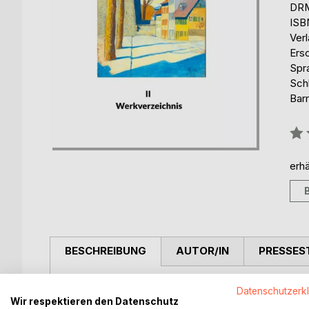
DRM
ISB
Ver
Ers
Spr
Schl
Barr
Bew
0%
erhä
BESCHREIBUNG
AUTOR/IN
PRESSES
Kromer lebte in schwierigen, bewegten Zeiten. Er
Datenschutzerk
1. Weltkrieg als auch die Zeit der nationalsozialisti
Wir respektieren den Datenschutz