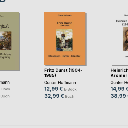
Fritz Durst (1904-
Heinrich
t
1985)
Kromer 
fmann
Günter Hoffmann
Günter H
12,99 €
14,99 
-Book
E-Book
32,99 €
38,99 
Buch
Buch