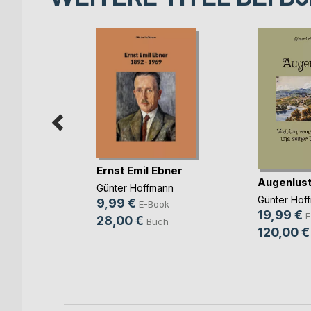
Ernst Emil Ebner
Augenlus
r Mitte
Günter Hoffmann
Günter Hof
9,99 €
E-Book
19,99 €
E
ook
28,00 €
Buch
120,00 €
ch