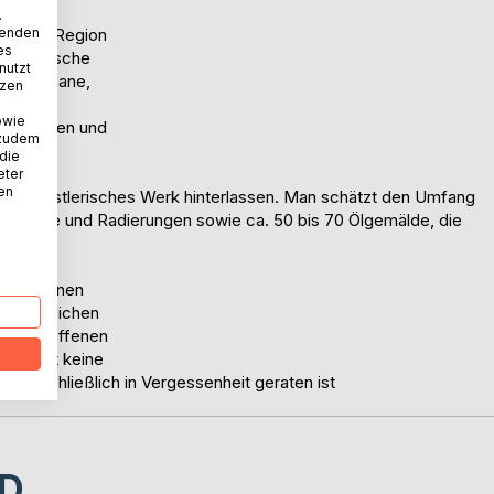
prekären
.
e unsere Region
wenden
es
e klassische
nutzt
eine Romane,
tzen
urch
owie
 Schelmen und
 zudem
 die
eter
nen
des künstlerisches Werk hinterlassen. Man schätzt den Umfang
zschnitte und Radierungen sowie ca. 50 bis 70 Ölgemälde, die
rschiedenen
gewöhnlichen
 geschaffenen
r Arbeit keine
me schließlich in Vergessenheit geraten ist
D