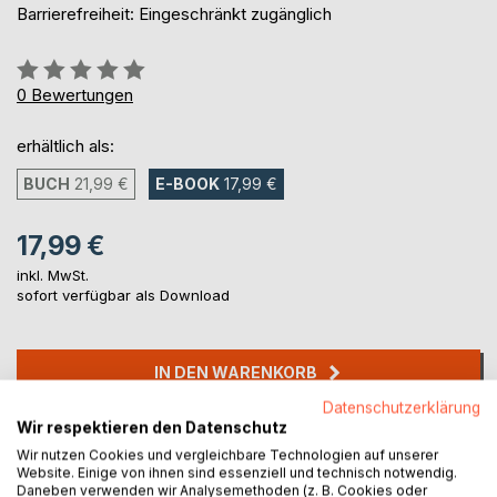
Barrierefreiheit: Eingeschränkt zugänglich
Bewertung::
0%
0
Bewertungen
erhältlich als:
BUCH
21,99 €
E-BOOK
17,99 €
17,99 €
inkl. MwSt.
sofort verfügbar als Download
IN DEN WARENKORB
Datenschutzerklärung
Wir respektieren den Datenschutz
Auf die Merkliste
Wir nutzen Cookies und vergleichbare Technologien auf unserer
Titel bewerten
Website. Einige von ihnen sind essenziell und technisch notwendig.
Daneben verwenden wir Analysemethoden (z. B. Cookies oder