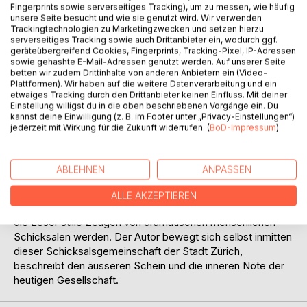
Fingerprints sowie serverseitiges Tracking), um zu messen, wie häufig
unsere Seite besucht und wie sie genutzt wird. Wir verwenden
Trackingtechnologien zu Marketingzwecken und setzen hierzu
serverseitiges Tracking sowie auch Drittanbieter ein, wodurch ggf.
geräteübergreifend Cookies, Fingerprints, Tracking-Pixel, IP-Adressen
sowie gehashte E-Mail-Adressen genutzt werden. Auf unserer Seite
betten wir zudem Drittinhalte von anderen Anbietern ein (Video-
BESCHREIBUNG
Plattformen). Wir haben auf die weitere Datenverarbeitung und ein
etwaiges Tracking durch den Drittanbieter keinen Einfluss. Mit deiner
Einstellung willigst du in die oben beschriebenen Vorgänge ein. Du
kannst deine Einwilligung (z. B. im Footer unter „Privacy-Einstellungen“)
Im dritten Buch seiner Trilogie "Der Süden oder die
jederzeit mit Wirkung für die Zukunft widerrufen. (
BoD-Impressum
)
Traurigkeit, die nie mehr verging" beobachtet Patrick Thali
Menschen bei der täglichen Arbeit. Modernste Technik
scheint manche zu überfordern und sie stossen dabei an
ABLEHNEN
ANPASSEN
die Grenzen ihrer Belastbarkeit. Eindringlich - ohne zu
bewerten und ohne zu verurteilen - schimmert ein tiefes
ALLE AKZEPTIEREN
Mitgefühl des Autors für ihre Schwächen durch und lässt
die Leser stille Zeugen von dramatischen menschlichen
Schicksalen werden. Der Autor bewegt sich selbst inmitten
dieser Schicksalsgemeinschaft der Stadt Zürich,
beschreibt den äusseren Schein und die inneren Nöte der
heutigen Gesellschaft.