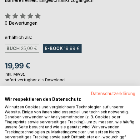
Barrierefreiheit: Eingeschränkt zugänglich
Bewertung::
0%
0
Bewertungen
erhältlich als:
BUCH
25,00 €
E-BOOK
19,99 €
19,99 €
inkl. MwSt.
sofort verfügbar als Download
Datenschutzerklärung
Wir respektieren den Datenschutz
IN DEN WARENKORB
Wir nutzen Cookies und vergleichbare Technologien auf unserer
Website. Einige von ihnen sind essenziell und technisch notwendig.
Daneben verwenden wir Analysemethoden (z. B. Cookies oder
Auf die Merkliste
Fingerprints sowie serverseitiges Tracking), um zu messen, wie häufig
Titel bewerten
unsere Seite besucht und wie sie genutzt wird. Wir verwenden
Trackingtechnologien zu Marketingzwecken und setzen hierzu
serverseitiges Tracking sowie auch Drittanbieter ein, wodurch ggf.