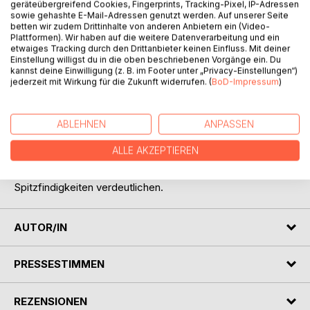
geräteübergreifend Cookies, Fingerprints, Tracking-Pixel, IP-Adressen
sowie gehashte E-Mail-Adressen genutzt werden. Auf unserer Seite
betten wir zudem Drittinhalte von anderen Anbietern ein (Video-
Plattformen). Wir haben auf die weitere Datenverarbeitung und ein
etwaiges Tracking durch den Drittanbieter keinen Einfluss. Mit deiner
Einstellung willigst du in die oben beschriebenen Vorgänge ein. Du
kannst deine Einwilligung (z. B. im Footer unter „Privacy-Einstellungen“)
BESCHREIBUNG
jederzeit mit Wirkung für die Zukunft widerrufen. (
BoD-Impressum
)
Heimos Kuriositätenkabinett besteht aus kurzen,
ABLEHNEN
ANPASSEN
achtzeiligen Reimen, die mit einer abschließenden Pointe
auf Alltagssituationen anspielen, die uns ein Lächeln, ein
ALLE AKZEPTIEREN
Lachen, oder auch nur ein Stirnrunzeln abverlangen.
Einfache, karikierende Strichzeichnungen sollen die
Spitzfindigkeiten verdeutlichen.
AUTOR/IN
PRESSESTIMMEN
REZENSIONEN