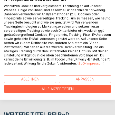
"Ich bin nicht überarbeitet. Da ist jemand in meinem Haus!"
Wir nutzen Cookies und vergleichbare Technologien auf unserer
Website. Einige von ihnen sind essenziell und technisch notwendig.
Lena zieht in die Villa ihrer verstorbenen Tante. Schnell
Daneben verwenden wir Analysemethoden (z. B. Cookies oder
überkommt sie das Gefühl, nicht die einzige Bewohnerin
Fingerprints sowie serverseitiges Tracking), um zu messen, wie häufig
des Hauses zu sein. Unheimliche Ereignisse drohen sie in
unsere Seite besucht und wie sie genutzt wird. Wir verwenden
Trackingtechnologien zu Marketingzwecken und setzen hierzu
den Wahnsinn zu treiben. Lena sucht Hilfe, aber weiß nicht,
serverseitiges Tracking sowie auch Drittanbieter ein, wodurch ggf.
wem sie trauen kann. Sind es am Ende doch die Geister
geräteübergreifend Cookies, Fingerprints, Tracking-Pixel, IP-Adressen
aus der Vergangenheit, die sie heimsuchen?
sowie gehashte E-Mail-Adressen genutzt werden. Auf unserer Seite
betten wir zudem Drittinhalte von anderen Anbietern ein (Video-
Plattformen). Wir haben auf die weitere Datenverarbeitung und ein
etwaiges Tracking durch den Drittanbieter keinen Einfluss. Mit deiner
AUTOR/IN
Einstellung willigst du in die oben beschriebenen Vorgänge ein. Du
kannst deine Einwilligung (z. B. im Footer unter „Privacy-Einstellungen“)
jederzeit mit Wirkung für die Zukunft widerrufen. (
BoD-Impressum
)
PRESSESTIMMEN
ABLEHNEN
ANPASSEN
REZENSIONEN
ALLE AKZEPTIEREN
WEITERE TITEL BEI
BoD