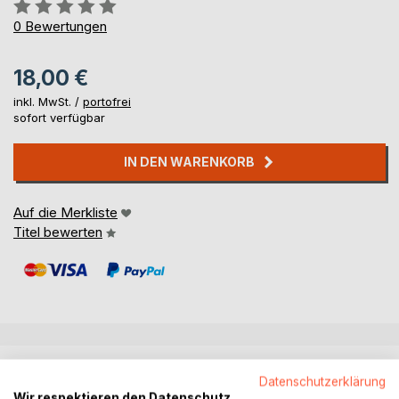
Bewertung::
0%
0
Bewertungen
18,00 €
inkl. MwSt. /
portofrei
sofort verfügbar
IN DEN WARENKORB
Auf die Merkliste
Titel bewerten
BESCHREIBUNG
Datenschutzerklärung
Wir respektieren den Datenschutz