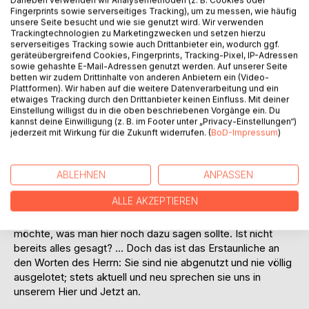
Auf die Merkliste
Daneben verwenden wir Analysemethoden (z. B. Cookies oder
Fingerprints sowie serverseitiges Tracking), um zu messen, wie häufig
Titel bewerten
unsere Seite besucht und wie sie genutzt wird. Wir verwenden
Trackingtechnologien zu Marketingzwecken und setzen hierzu
serverseitiges Tracking sowie auch Drittanbieter ein, wodurch ggf.
geräteübergreifend Cookies, Fingerprints, Tracking-Pixel, IP-Adressen
sowie gehashte E-Mail-Adressen genutzt werden. Auf unserer Seite
betten wir zudem Drittinhalte von anderen Anbietern ein (Video-
Plattformen). Wir haben auf die weitere Datenverarbeitung und ein
etwaiges Tracking durch den Drittanbieter keinen Einfluss. Mit deiner
Einstellung willigst du in die oben beschriebenen Vorgänge ein. Du
BESCHREIBUNG
kannst deine Einwilligung (z. B. im Footer unter „Privacy-Einstellungen“)
jederzeit mit Wirkung für die Zukunft widerrufen. (
BoD-Impressum
)
Mit dem Büchlein "Heimkehr der Verlorenen" legt der Autor
Gedanken und Assoziationen vor, die ihm beim Betrachten
ABLEHNEN
ANPASSEN
der bekannten Gleichnisse vom verlorenen Schaf, der
ALLE AKZEPTIEREN
verlorenen Münze und des verlorenen Sohnes gekommen
sind. Diese Texte sind so vertraut, dass man sich fragen
möchte, was man hier noch dazu sagen sollte. Ist nicht
bereits alles gesagt? ... Doch das ist das Erstaunliche an
den Worten des Herrn: Sie sind nie abgenutzt und nie völlig
ausgelotet; stets aktuell und neu sprechen sie uns in
unserem Hier und Jetzt an.