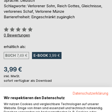
Sprache: Deutsch
Schlagworte: Verlorener Sohn, Reich Gottes, Gleichnisse,
verlorenes Schaf, Verlorene Münze
Barrierefreiheit: Eingeschränkt zugänglich
Bewertung::
0%
0
Bewertungen
erhältlich als:
BUCH
7,49 €
E-BOOK
3,99 €
3,99 €
inkl. MwSt.
sofort verfügbar als Download
Datenschutzerklärung
IN DEN WARENKORB
Wir respektieren den Datenschutz
Wir nutzen Cookies und vergleichbare Technologien auf unserer
Website. Einige von ihnen sind essenziell und technisch notwendig.