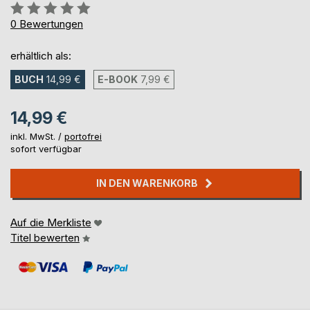
Bewertung::
0%
0
Bewertungen
erhältlich als:
BUCH
14,99 €
E-BOOK
7,99 €
14,99 €
inkl. MwSt. /
portofrei
sofort verfügbar
IN DEN WARENKORB
Auf die Merkliste
Titel bewerten