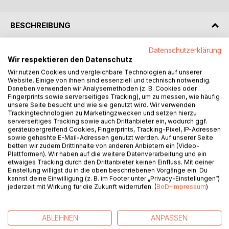
BESCHREIBUNG
Datenschutzerklärung
"22 Werke auf Texte der russlanddeutschen Dichter
Wir respektieren den Datenschutz
Herbert Henke, Hermann Arnhold, Rosa Pflug und Nora
Wir nutzen Cookies und vergleichbare Technologien auf unserer
Pfeffer sind vom namhaften Komponisten Robert Denhof
Website. Einige von ihnen sind essenziell und technisch notwendig.
geschaffen. Das sind Kinderlieder, Liebeslyrik und
Daneben verwenden wir Analysemethoden (z. B. Cookies oder
Humorstücke. Die Musikstücke sind gekennzeichnet von
Fingerprints sowie serverseitiges Tracking), um zu messen, wie häufig
unsere Seite besucht und wie sie genutzt wird. Wir verwenden
der Einfachheit und Klarheit der poetischen und
Trackingtechnologien zu Marketingzwecken und setzen hierzu
Musikalischen Sprache, farbiger Harmonie und Tiefe der
serverseitiges Tracking sowie auch Drittanbieter ein, wodurch ggf.
Inhalte, aufregender Leidenschaft. Ihre Melodik ist sehr
geräteübergreifend Cookies, Fingerprints, Tracking-Pixel, IP-Adressen
sowie gehashte E-Mail-Adressen genutzt werden. Auf unserer Seite
vokal und bequem im Singen. Die Sammlung ist für einen
betten wir zudem Drittinhalte von anderen Anbietern ein (Video-
breiten Sängerkreis und schon ziemlich erfahrene
Plattformen). Wir haben auf die weitere Datenverarbeitung und ein
Musikliebhaber bestimmt. Im diesen Sammelband strebt
etwaiges Tracking durch den Drittanbieter keinen Einfluss. Mit deiner
Einstellung willigst du in die oben beschriebenen Vorgänge ein. Du
Robert Denhof zur Synthese der Tradition der klassischen
kannst deine Einwilligung (z. B. im Footer unter „Privacy-Einstellungen“)
Romanze und des Volksliedes, der Elemente des lyrischen
jederzeit mit Wirkung für die Zukunft widerrufen. (
BoD-Impressum
)
italienischen, russischen und deutschen Liedes, zur
Berücksichtigung der besten Traditionen der
Schlagermusik. Seine Musiksprache versteht Robert
ABLEHNEN
ANPASSEN
Denhof als Synthese der multinationalen Weltmusik, zur