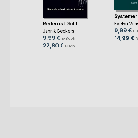
 die
Systemer
Reden ist Gold
Evelyn Veri
rhäuser
9,99 €
Jannik Beckers
E-
ok
9,99 €
14,99 €
E-Book
B
h
22,80 €
Buch