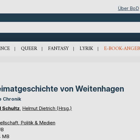
Über BoD
NCE
QUEER
FANTASY
LYRIK
E-BOOK-ANGEB
imatgeschichte von Weitenhagen
e Chronik
l Schultz
,
Helmut Dietrich (Hrsg.)
llschaft, Politik & Medien
UB
4 MB