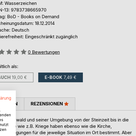
: Wasserzeichen
N-13: 9783738665970
lag: BoD - Books on Demand
cheinungsdatum: 18.12.2014
ache: Deutsch
ierefreiheit: Eingeschränkt zugänglich
ertung::
0
Bewertungen
ltlich als:
BUCH
19,00 €
E-BOOK
7,49 €
lärung
TIMMEN
REZENSIONEN
.
wenden
i Greifswald und seiner Umgebung von der Steinzeit bis in die
es
nutzt
inflüsse wie z.B. Kriege haben ebenso wie die Kirche,
tzen
 Bedingungen für die jeweilige Situation im Ort bestimmt. Aber