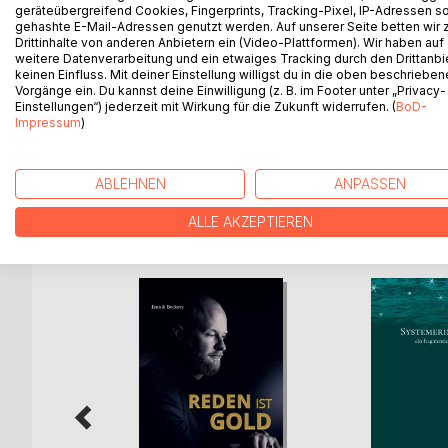
es waren auch einzelne Personen in unterschiedli
geräteübergreifend Cookies, Fingerprints, Tracking-Pixel, IP-Adressen s
gehashte E-Mail-Adressen genutzt werden. Auf unserer Seite betten wir
Von einigen sind die Namen noch bekannt, von an
Drittinhalte von anderen Anbietern ein (Video-Plattformen). Wir haben auf
von Weitenhagen, der sicher in der einen oder an
weitere Datenverarbeitung und ein etwaiges Tracking durch den Drittanbi
verlief, hier darzustellen, ist das Anliegen diese
keinen Einfluss. Mit deiner Einstellung willigst du in die oben beschriebe
Vorgänge ein. Du kannst deine Einwilligung (z. B. im Footer unter „Privacy-
besonders wichtige Sachverhalte sind, wie z.B. der
Einstellungen“) jederzeit mit Wirkung für die Zukunft widerrufen. (
BoD-
einzelnen Abschnitten hervorgehoben. Es wäre w
Impressum
)
kämen: So war das damals?!
ABLEHNEN
ANPASSEN
WEITERE TITEL BEI
Bo
ALLE AKZEPTIEREN