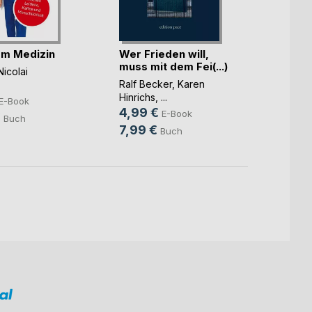
m Medizin
Wer Frieden will,
Integr
muss mit dem Fei(...)
Illusi
Nicolai
Ralf Becker
,
Karen
Lolita 
Hinrichs
, ...
13,9
E-Book
4,99 €
E-Book
18,0
€
Buch
7,99 €
Buch