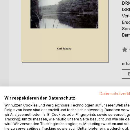
DRM
ISB
Ver
Ers
Spr
Barr
Bew
0%
erhä
Datenschutzerk
Wir respektieren den Datenschutz
BESCHREIBUNG
AUTOR/IN
PRESSES
Wir nutzen Cookies und vergleichbare Technologien auf unserer Website
Einige von ihnen sind essenziell und technisch notwendig. Daneben ver
Es wird die Entwicklung des Ortes Weitenhagen be
wir Analysemethoden (z. B. Cookies oder Fingerprints sowie serverseitig
Tracking), um zu messen, wie häufig unsere Seite besucht und wie sie ge
Mitte des 20. Jahrhunderts beschrieben. Äußere E
wird. Wir verwenden Trackingtechnologien zu Marketingzwecken und se
Verwaltungsstrukturen, das Bildungswesen usw. die
hierzu serverseitiges Tracking sowie auch Drittanbieter ein, wodurch ggf.