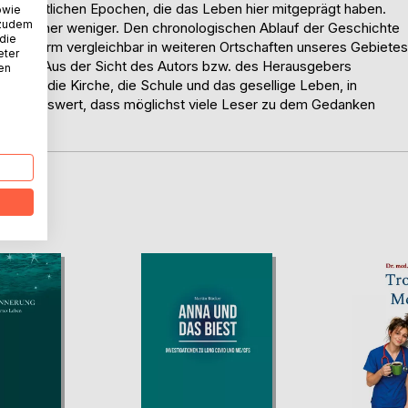
chen zeitlichen Epochen, die das Leben hier mitgeprägt haben.
owie
 zudem
deren eher weniger. Den chronologischen Ablauf der Geschichte
 die
deren Form vergleichbar in weiteren Ortschaften unseres Gebietes
eter
s Buches. Aus der Sicht des Autors bzw. des Herausgebers
nen
 Wald, die Kirche, die Schule und das gesellige Leben, in
ünschenswert, dass möglichst viele Leser zu dem Gedanken
D