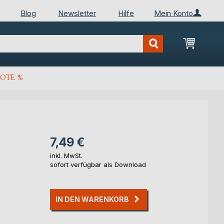
Blog
Newsletter
Hilfe
Mein Konto
Mein Wa
OTE %
7,49 €
inkl. MwSt.
sofort verfügbar als Download
IN DEN WARENKORB