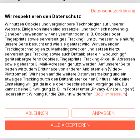
sie zwei Wochen später wiederkommen dann müssen Sie
das sicher wiederholen denn bei hunderten von Patienten
Datenschutzerklärung
Wir respektieren den Datenschutz
pro Tag ist es ihm unmöglich sich tatsächlich mit ihnen als
Individuum zu beschäftigen. Das liegt nicht daran das er ein
Wir nutzen Cookies und vergleichbare Technologien auf unserer
Website. Einige von ihnen sind essenziell und technisch notwendig.
schlechter oder ein guter Arzt ist sondern an den
Daneben verwenden wir Analysemethoden (z. B. Cookies oder
Vorschriften der gesetzlichen Versicherung, an den
Fingerprints sowie serverseitiges Tracking), um zu messen, wie häufig
Verbindungen direkt oder indirekt mit den Pharma
unsere Seite besucht und wie sie genutzt wird. Wir verwenden
Trackingtechnologien zu Marketingzwecken und setzen hierzu
Konzernen und Industrien und den Druck einer
serverseitiges Tracking sowie auch Drittanbieter ein, wodurch ggf.
Massenabfertigung. Es ist nicht verwunderlich dass immer
geräteübergreifend Cookies, Fingerprints, Tracking-Pixel, IP-Adressen
mehr tatsächlich Kranke unheilbare sich den Heilpraktikern
sowie gehashte E-Mail-Adressen genutzt werden. Auf unserer Seite
betten wir zudem Drittinhalte von anderen Anbietern ein (Video-
zuwenden wovor ich natürlich hier ausdrücklich warne,
Plattformen). Wir haben auf die weitere Datenverarbeitung und ein
denn ein Arzt ein Mediziner ist und bleibt ein Mediziner
etwaiges Tracking durch den Drittanbieter keinen Einfluss. Mit deiner
welche eben jahrelang auf der Universität studiert hat ein
Einstellung willigst du in die oben beschriebenen Vorgänge ein. Du
kannst deine Einwilligung (z. B. im Footer unter „Privacy-Einstellungen“)
langjähriges Praktikum hinter sich hat und er mit seinem
jederzeit mit Wirkung für die Zukunft widerrufen. (
BoD-Impressum
)
Wissen natürlich nicht ersetzbar ist.
Wirkung von Arzneikräutern: Heilung mit Kraft der Natur
ABLEHNEN
ANPASSEN
Arthritis Heilung ist möglich
Tanken Sie regelmäßig Sonne, um Ihren Vitamin DSpiegel
ALLE AKZEPTIEREN
anzuheben
Vermeiden Sie Margarine