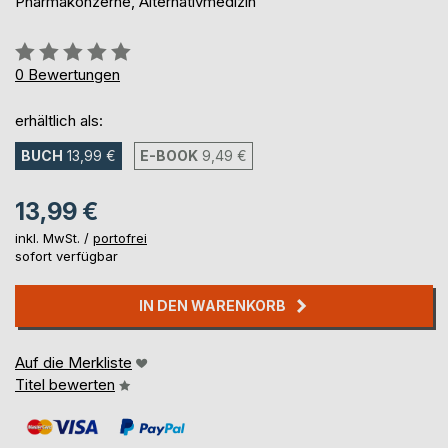
Pharmakonzerne, Alternativmedizin
Bewertung::
0%
0
Bewertungen
erhältlich als:
BUCH
13,99 €
E-BOOK
9,49 €
13,99 €
inkl. MwSt. /
portofrei
sofort verfügbar
IN DEN WARENKORB
Auf die Merkliste
Titel bewerten