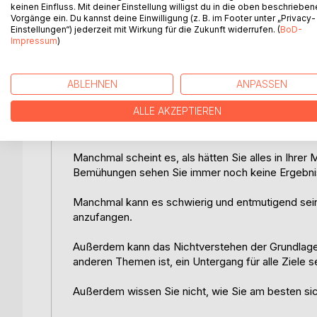
keinen Einfluss. Mit deiner Einstellung willigst du in die oben beschriebe
- Jenseits von Angst und Sucht
Vorgänge ein. Du kannst deine Einwilligung (z. B. im Footer unter „Privacy-
- Der Unterschied zwischen Gewohnheit und Such
Einstellungen“) jederzeit mit Wirkung für die Zukunft widerrufen. (
BoD-
- Befreiung von der Drogensucht
Impressum
)
- Alkoholsucht: Wer die wahren Opfer sind
- Sucht Behandlung ist eine Wahl
- Und noch viel mehr...
ABLEHNEN
ANPASSEN
ALLE AKZEPTIEREN
Dieser Leitfaden soll Ihnen dabei helfen, Ihrer Fru
Informationen zu wühlen, die Sie wissen müssen, 
Manchmal scheint es, als hätten Sie alles in Ihrer
Bemühungen sehen Sie immer noch keine Ergebniss
Manchmal kann es schwierig und entmutigend sein
anzufangen.
Außerdem kann das Nichtverstehen der Grundlag
anderen Themen ist, ein Untergang für alle Ziele s
Außerdem wissen Sie nicht, wie Sie am besten sich