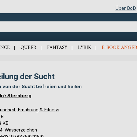
Über BoD
NCE
QUEER
FANTASY
LYRIK
E-BOOK-ANGEB
ilung der Sucht
h von der Sucht befreien und heilen
ré Sternberg
undheit, Ernährung & Fitness
UB
8 KB
: Wasserzeichen
N-13: 9783756221592