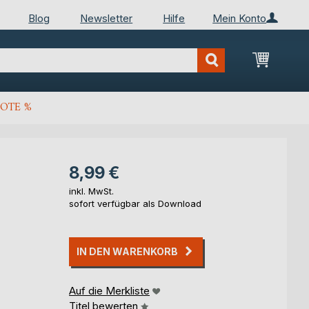
Blog
Newsletter
Hilfe
Mein Konto
Mein Wa
OTE %
8,99 €
inkl. MwSt.
sofort verfügbar als Download
IN DEN WARENKORB
Auf die Merkliste
Titel bewerten