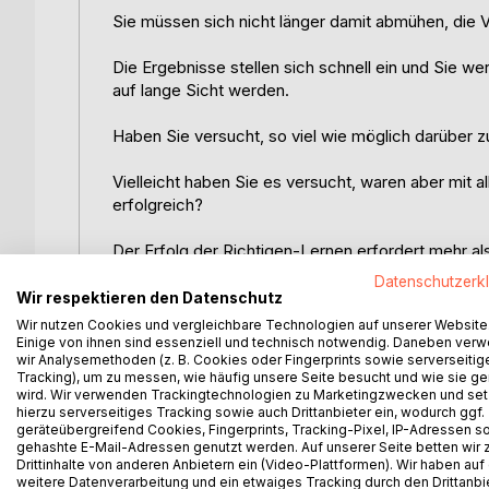
Sie müssen sich nicht länger damit abmühen, die V
Die Ergebnisse stellen sich schnell ein und Sie we
auf lange Sicht werden.
Haben Sie versucht, so viel wie möglich darüber z
Vielleicht haben Sie es versucht, waren aber mit 
erfolgreich?
Der Erfolg der Richtigen-Lernen erfordert mehr a
lernen ist ein Vorteil und kann Ihnen helfen, Ihre G
Datenschutzerk
Wir respektieren den Datenschutz
In diesem Leitfaden zeigen wir Ihnen alle genaue
Wir nutzen Cookies und vergleichbare Technologien auf unserer Website
das, was wir Sucht nennen, erfolgreicher zu werd
Einige von ihnen sind essenziell und technisch notwendig. Daneben ver
wir Analysemethoden (z. B. Cookies oder Fingerprints sowie serverseitig
Thema zu erfahren.
Tracking), um zu messen, wie häufig unsere Seite besucht und wie sie ge
wird. Wir verwenden Trackingtechnologien zu Marketingzwecken und se
Einige der Lektionen, die Sie in diesem Buch lerne
hierzu serverseitiges Tracking sowie auch Drittanbieter ein, wodurch ggf.
geräteübergreifend Cookies, Fingerprints, Tracking-Pixel, IP-Adressen s
gehashte E-Mail-Adressen genutzt werden. Auf unserer Seite betten wir
- Anzeichen einer Sucht
Drittinhalte von anderen Anbietern ein (Video-Plattformen). Wir haben auf
- Umgang mit Sucht und Familie
weitere Datenverarbeitung und ein etwaiges Tracking durch den Drittanbi