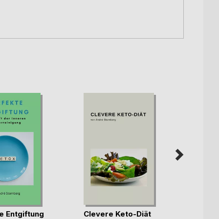
e Entgiftung
Clevere Keto-Diät
Stres