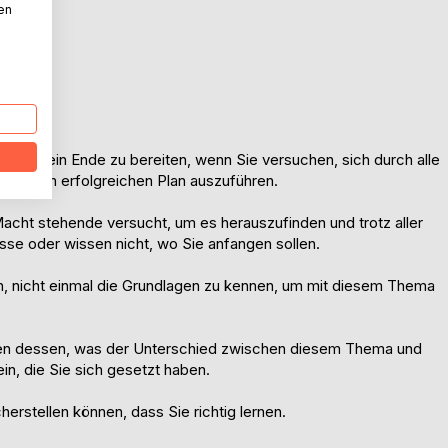
nen
t
stration ein Ende zu bereiten, wenn Sie versuchen, sich durch alle
um einen erfolgreichen Plan auszuführen.
 Macht stehende versucht, um es herauszufinden und trotz aller
e oder wissen nicht, wo Sie anfangen sollen.
, nicht einmal die Grundlagen zu kennen, um mit diesem Thema
en dessen, was der Unterschied zwischen diesem Thema und
ein, die Sie sich gesetzt haben.
erstellen können, dass Sie richtig lernen.