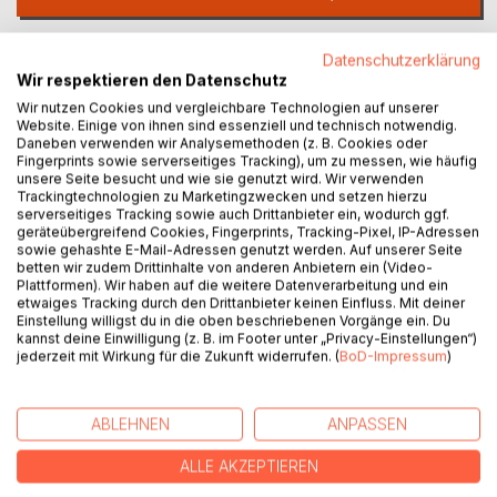
Auf die Merkliste
Datenschutzerklärung
Titel bewerten
Wir respektieren den Datenschutz
Wir nutzen Cookies und vergleichbare Technologien auf unserer
Website. Einige von ihnen sind essenziell und technisch notwendig.
Daneben verwenden wir Analysemethoden (z. B. Cookies oder
Fingerprints sowie serverseitiges Tracking), um zu messen, wie häufig
unsere Seite besucht und wie sie genutzt wird. Wir verwenden
Trackingtechnologien zu Marketingzwecken und setzen hierzu
serverseitiges Tracking sowie auch Drittanbieter ein, wodurch ggf.
geräteübergreifend Cookies, Fingerprints, Tracking-Pixel, IP-Adressen
BESCHREIBUNG
sowie gehashte E-Mail-Adressen genutzt werden. Auf unserer Seite
betten wir zudem Drittinhalte von anderen Anbietern ein (Video-
Plattformen). Wir haben auf die weitere Datenverarbeitung und ein
etwaiges Tracking durch den Drittanbieter keinen Einfluss. Mit deiner
Immer mehr Menschen geraten in unserer Zeit an die
Einstellung willigst du in die oben beschriebenen Vorgänge ein. Du
Grenzen ihrer seelischen Belastbarkeit. Angst, Stress,
kannst deine Einwilligung (z. B. im Footer unter „Privacy-Einstellungen“)
jederzeit mit Wirkung für die Zukunft widerrufen. (
BoD-Impressum
)
Depressionen, innere Leere oder Erschöpfung prägen das
Leben vieler. Dieses Buch zeigt einen neuen Weg: die
Heilschlüssel.
ABLEHNEN
ANPASSEN
Heilschlüssel sind besondere Wortcodes, die gezielt auf
psychische Themen wirken. Sie berühren die Seele dort,
ALLE AKZEPTIEREN
wo Anspannung und Schmerz gespeichert sind, und