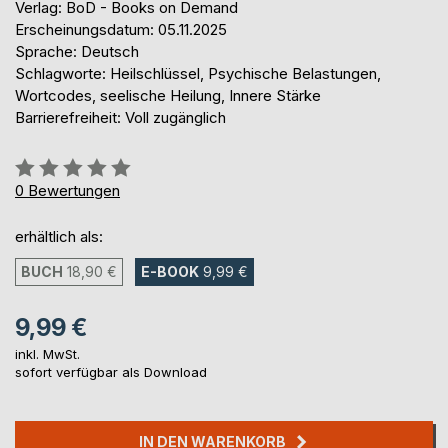
Verlag: BoD - Books on Demand
Erscheinungsdatum: 05.11.2025
Sprache: Deutsch
Schlagworte: Heilschlüssel, Psychische Belastungen,
Wortcodes, seelische Heilung, Innere Stärke
Barrierefreiheit: Voll zugänglich
Bewertung::
0%
0
Bewertungen
erhältlich als:
BUCH
18,90 €
E-BOOK
9,99 €
9,99 €
inkl. MwSt.
sofort verfügbar als Download
IN DEN WARENKORB