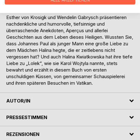
persönlichen Leidensweg könnte kaum reichhaltiger und
facettenreicher sein.
Esther von Krosigk und Wendelin Gabrysch präsentieren
nachdenkliche und humorvolle, tiefsinnige und
überraschende Anekdoten, Aperçus und allerlei
Geschichten aus dem Leben dieses Heiligen. Wussten Sie,
dass Johannes Paul als junger Mann eine große Liebe zu
dem Mädchen Halina hegte, die er zeitlebens nicht
vergessen hat? Und auch Halina Kwiatkowska hat ihre tiefe
Liebe zu „Lolek“, wie sie Karol Wojtyla nannte, stets
bewahrt und erzählt in diesem Buch von ersten
unschuldigen Küssen, von gemeinsamer Schauspielerei
und ihren späteren Besuchen im Vatikan.
AUTOR/IN
PRESSESTIMMEN
REZENSIONEN