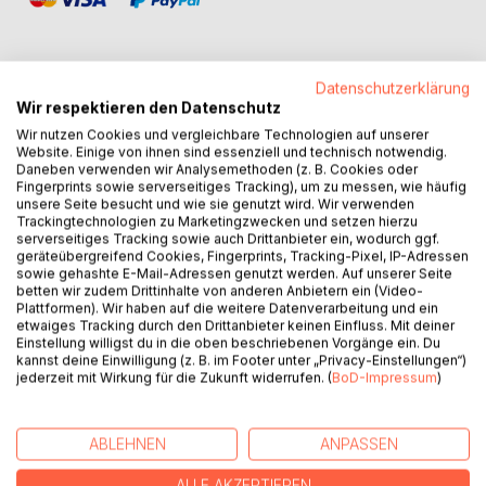
Datenschutzerklärung
Wir respektieren den Datenschutz
BESCHREIBUNG
Wir nutzen Cookies und vergleichbare Technologien auf unserer
Website. Einige von ihnen sind essenziell und technisch notwendig.
Daneben verwenden wir Analysemethoden (z. B. Cookies oder
Der aus Polen stammende Papst Johannes Paul II.,
Fingerprints sowie serverseitiges Tracking), um zu messen, wie häufig
verstorben 2005, ist die am schnellsten heilig gesprochene
unsere Seite besucht und wie sie genutzt wird. Wir verwenden
Trackingtechnologien zu Marketingzwecken und setzen hierzu
Person in der 2000-jährigen Kirchengeschichte. Als Karol
serverseitiges Tracking sowie auch Drittanbieter ein, wodurch ggf.
Wojtyla im Jahre 1920 in Wadowice geboren, stand dieser
geräteübergreifend Cookies, Fingerprints, Tracking-Pixel, IP-Adressen
Papst während seines gesamten Pontifikates wie keiner
sowie gehashte E-Mail-Adressen genutzt werden. Auf unserer Seite
betten wir zudem Drittinhalte von anderen Anbietern ein (Video-
seiner Vorgänger im Rampenlicht der Öffentlichkeit. Er
Plattformen). Wir haben auf die weitere Datenverarbeitung und ein
genoss es, die gläubigen Massen zu bewegen und die
etwaiges Tracking durch den Drittanbieter keinen Einfluss. Mit deiner
Journalisten immer wieder aufs Neue verblüffen zu können.
Einstellung willigst du in die oben beschriebenen Vorgänge ein. Du
kannst deine Einwilligung (z. B. im Footer unter „Privacy-Einstellungen“)
Sein Leben, geprägt vom frühen Tod der Mutter und des
jederzeit mit Wirkung für die Zukunft widerrufen. (
BoD-Impressum
)
Bruders, über seine Karriere als Schauspieler, seine Zeit im
Arbeitslager und unter kommunistischen Terrorregimen bis
hin zur seiner tiefen Marienverehrung, seinem
ABLEHNEN
ANPASSEN
unerschrockenen Eintreten für Wahrheit und Gerechtigkeit
und schließlich seinem vor aller Welt gezeigten
ALLE AKZEPTIEREN