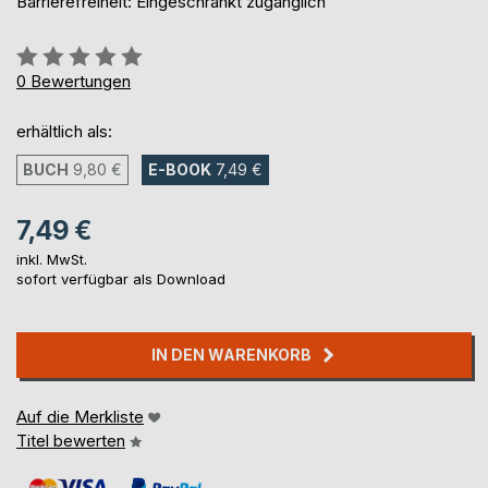
Barrierefreiheit: Eingeschränkt zugänglich
Bewertung::
0%
0
Bewertungen
erhältlich als:
BUCH
9,80 €
E-BOOK
7,49 €
7,49 €
inkl. MwSt.
sofort verfügbar als Download
IN DEN WARENKORB
Auf die Merkliste
Titel bewerten