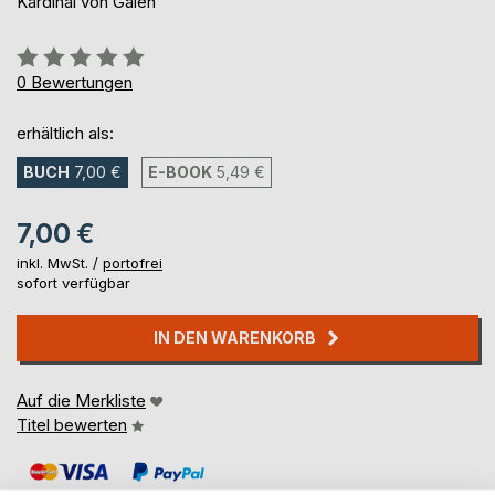
Kardinal von Galen
Bewertung::
0%
0
Bewertungen
erhältlich als:
BUCH
7,00 €
E-BOOK
5,49 €
7,00 €
inkl. MwSt. /
portofrei
sofort verfügbar
IN DEN WARENKORB
Auf die Merkliste
Titel bewerten