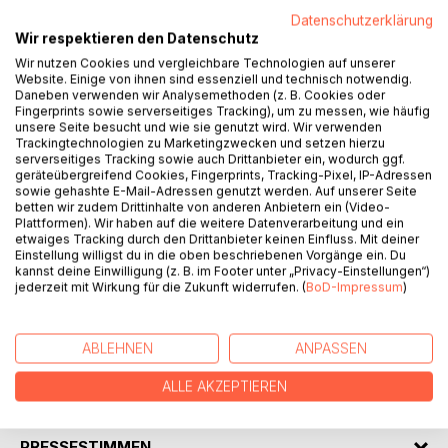
Datenschutzerklärung
Wir respektieren den Datenschutz
Wir nutzen Cookies und vergleichbare Technologien auf unserer
Website. Einige von ihnen sind essenziell und technisch notwendig.
BESCHREIBUNG
Daneben verwenden wir Analysemethoden (z. B. Cookies oder
Fingerprints sowie serverseitiges Tracking), um zu messen, wie häufig
unsere Seite besucht und wie sie genutzt wird. Wir verwenden
Trackingtechnologien zu Marketingzwecken und setzen hierzu
Liudger, Erpho, Anna Katharina Emmerick, Kardinal von
serverseitiges Tracking sowie auch Drittanbieter ein, wodurch ggf.
Galen, Edith Stein, Karl Leisner, Maria Euthymia.
geräteübergreifend Cookies, Fingerprints, Tracking-Pixel, IP-Adressen
sowie gehashte E-Mail-Adressen genutzt werden. Auf unserer Seite
betten wir zudem Drittinhalte von anderen Anbietern ein (Video-
Dieses Buch versammelt sieben Lebensbilder von
Plattformen). Wir haben auf die weitere Datenverarbeitung und ein
Menschen, die als Heilige und Selige verehrt werden.
etwaiges Tracking durch den Drittanbieter keinen Einfluss. Mit deiner
Einstellung willigst du in die oben beschriebenen Vorgänge ein. Du
kannst deine Einwilligung (z. B. im Footer unter „Privacy-Einstellungen“)
Das Buch lädt ein, den Spuren nachzugehen, die diese
jederzeit mit Wirkung für die Zukunft widerrufen. (
BoD-Impressum
)
besonderen Menschen in Münster hinterlassen haben.
Nach jeder Biographie werden die Erinnerungs- und
Gedenkorte beschrieben.
ABLEHNEN
ANPASSEN
ALLE AKZEPTIEREN
AUTOR/IN
PRESSESTIMMEN