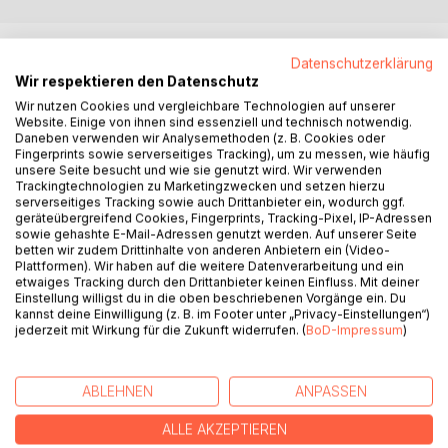
BESCHREIBUNG
Datenschutzerklärung
Wir respektieren den Datenschutz
Gott liebt uns und will nicht, dass wir krank sind. Das
Wir nutzen Cookies und vergleichbare Technologien auf unserer
Website. Einige von ihnen sind essenziell und technisch notwendig.
Evangelium ist voll von Heilungsgeschichten. Jesus heilt,
Daneben verwenden wir Analysemethoden (z. B. Cookies oder
auch heute noch. Dieses Buch leitet an, wie man Jesus als
Fingerprints sowie serverseitiges Tracking), um zu messen, wie häufig
dem Heiland begegnen kann. Es führt theologisch und
unsere Seite besucht und wie sie genutzt wird. Wir verwenden
Trackingtechnologien zu Marketingzwecken und setzen hierzu
psychologisch gut fundiert durch fünf Schritte der Heilung:
serverseitiges Tracking sowie auch Drittanbieter ein, wodurch ggf.
Vertrauen, Vergebung, Lügen widersagen, die Wahrheit
geräteübergreifend Cookies, Fingerprints, Tracking-Pixel, IP-Adressen
erfahren und den Segen des himmlischen Vaters
sowie gehashte E-Mail-Adressen genutzt werden. Auf unserer Seite
betten wir zudem Drittinhalte von anderen Anbietern ein (Video-
annehmen. Dabei entsteht eine innere Berührung der Seele
Plattformen). Wir haben auf die weitere Datenverarbeitung und ein
mit Jesus Christus, die derjenigen ähnelt, die die Heilige
etwaiges Tracking durch den Drittanbieter keinen Einfluss. Mit deiner
Maria Magdalena erfahren durfte, als sie Jesu Füße mit
Einstellung willigst du in die oben beschriebenen Vorgänge ein. Du
kannst deine Einwilligung (z. B. im Footer unter „Privacy-Einstellungen“)
ihren Tränen benetzte und als sie ihn nach der
jederzeit mit Wirkung für die Zukunft widerrufen. (
BoD-Impressum
)
Auferstehung umarmte. Das Buch ist gedacht für alle, die
eine fundierte katholische Anleitung zum Gebet um innere
Heilung suchen und erwägen, in den Gebetsdienst um
ABLEHNEN
ANPASSEN
innere Heilung einzusteigen, der um das Magdalenagebet
entstanden ist.
ALLE AKZEPTIEREN