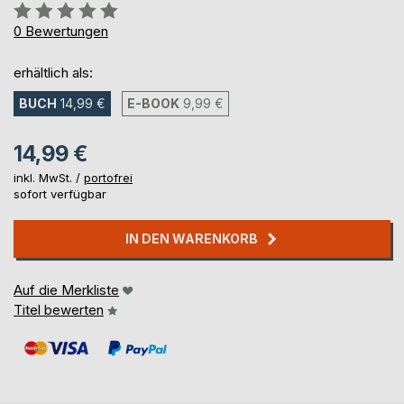
Bewertung::
0%
0
Bewertungen
erhältlich als:
BUCH
14,99 €
E-BOOK
9,99 €
14,99 €
inkl. MwSt. /
portofrei
sofort verfügbar
IN DEN WARENKORB
Auf die Merkliste
Titel bewerten