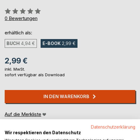
Bewertung::
0%
0
Bewertungen
erhältlich als:
BUCH
4,94 €
E-BOOK
2,99 €
2,99 €
inkl. MwSt.
sofort verfügbar als Download
IN DEN WARENKORB
Auf die Merkliste
Titel bewerten
Datenschutzerklärung
Wir respektieren den Datenschutz