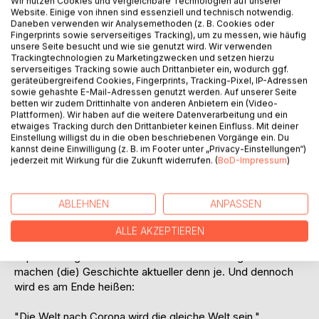
Wir nutzen Cookies und vergleichbare Technologien auf unserer
Website. Einige von ihnen sind essenziell und technisch notwendig.
Daneben verwenden wir Analysemethoden (z. B. Cookies oder
Fingerprints sowie serverseitiges Tracking), um zu messen, wie häufig
unsere Seite besucht und wie sie genutzt wird. Wir verwenden
Trackingtechnologien zu Marketingzwecken und setzen hierzu
BESCHREIBUNG
serverseitiges Tracking sowie auch Drittanbieter ein, wodurch ggf.
geräteübergreifend Cookies, Fingerprints, Tracking-Pixel, IP-Adressen
sowie gehashte E-Mail-Adressen genutzt werden. Auf unserer Seite
betten wir zudem Drittinhalte von anderen Anbietern ein (Video-
Es war einmal ein großer Häuptling ...
Plattformen). Wir haben auf die weitere Datenverarbeitung und ein
etwaiges Tracking durch den Drittanbieter keinen Einfluss. Mit deiner
... so beginnt die Geschichte, niedergeschrieben von einem
Einstellung willigst du in die oben beschriebenen Vorgänge ein. Du
kannst deine Einwilligung (z. B. im Footer unter „Privacy-Einstellungen“)
bodenständigen Systembürger im einundzwanzigsten
jederzeit mit Wirkung für die Zukunft widerrufen. (
BoD-Impressum
)
Jahrhundert.
Sie handelt von Häuptlingen, Königen, Hexen. Es dreht sich
ABLEHNEN
ANPASSEN
um fiskale Habgier, Geld und die verdummten Bürger in der
manipulierten Matrix des Welt-Systems.
ALLE AKZEPTIEREN
Implizite Vergleiche zwischen Historie und Gegenwart
machen (die) Geschichte aktueller denn je. Und dennoch
wird es am Ende heißen:
"Die Welt nach Corona wird die gleiche Welt sein."