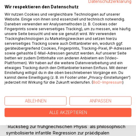
Datenschutzerklärung
Verklei­dung höchst physischer Phantasmagorien, ein
Wir respektieren den Datenschutz
ächzender Kompromiß zwischen logischen und
Wir nutzen Cookies und vergleichbare Technologien auf unserer
skatologischen Bedürfnissen des Autors und seiner
Website. Einige von ihnen sind essenziell und technisch notwendig.
Kunden, deren beider Unbewußtes hinter ihrem Rücken
Daneben verwenden wir Analysemethoden (z. B. Cookies oder
Fingerprints sowie serverseitiges Tracking), um zu messen, wie häufig
miteinander kommuniziert?
unsere Seite besucht und wie sie genutzt wird. Wir verwenden
Trackingtechnologien zu Marketingzwecken und setzen hierzu
Ein Teil von Heideggers Faszination könnte auf dem Genuß
serverseitiges Tracking sowie auch Drittanbieter ein, wodurch ggf.
geräteübergreifend Cookies, Fingerprints, Tracking-Pixel, IP-Adressen
höherer Pornographie im unverdächtigen Gewande von
sowie gehashte E-Mail-Adressen genutzt werden. Auf unserer Seite
Philosophie als Feigenblatt beruhen. Heidegger: der dirty
betten wir zudem Drittinhalte von anderen Anbietern ein (Video-
old man der Berufsdenkerei, geheimer Liebhaber einer
Plattformen). Wir haben auf die weitere Datenverarbeitung und ein
etwaiges Tracking durch den Drittanbieter keinen Einfluss. Mit deiner
Dame namens Sophie? Oder hier nur ein Opfer abwegiger
Einstellung willigst du in die oben beschriebenen Vorgänge ein. Du
Projektionen, die mehr vom Satiriker verraten als von
kannst deine Einwilligung (z. B. im Footer unter „Privacy-Einstellungen“)
seinem seriösen Gegenstand?
jederzeit mit Wirkung für die Zukunft widerrufen. (
BoD-Impressum
)
Versucht wird hier eine Psychoanalyse nicht des Denkers,
sondern seines Denkens und damit eine Motivdeutung der
ABLEHNEN
ANPASSEN
Argumente seiner Anhänger und Verächter. Heideggers
ALLE AKZEPTIEREN
vielberedete ´Kehre´ unter dem Eindruck politischer
Enttäuschungen wird wörtlich als Per-Version, sein
´Rückstieg zur frühgriechischen Physis´ als philosophisch
symbolisierte infantile Regression zur präödipalen