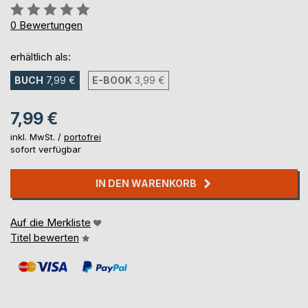
Bewertung::
0%
0
Bewertungen
erhältlich als:
BUCH
7,99 €
E-BOOK
3,99 €
7,99 €
inkl. MwSt. /
portofrei
sofort verfügbar
IN DEN WARENKORB
Auf die Merkliste
Titel bewerten