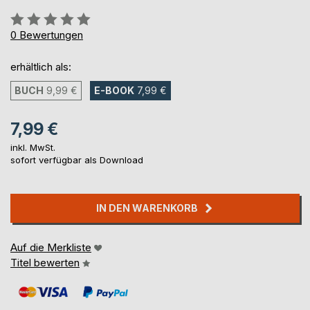
Bewertung::
0%
0
Bewertungen
erhältlich als:
BUCH
9,99 €
E-BOOK
7,99 €
7,99 €
inkl. MwSt.
sofort verfügbar als Download
IN DEN WARENKORB
Auf die Merkliste
Titel bewerten