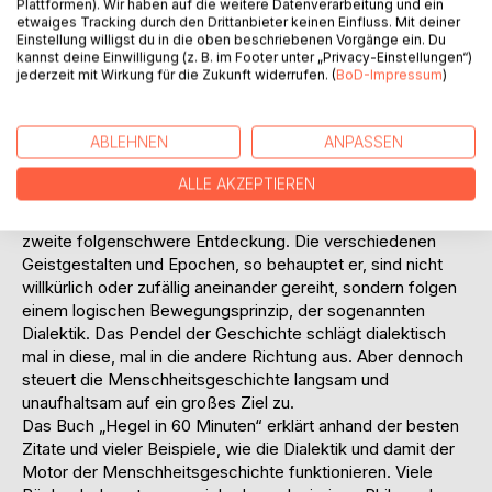
Plattformen). Wir haben auf die weitere Datenverarbeitung und ein
Geschichte der Menschheit schreitet von einfachsten
etwaiges Tracking durch den Drittanbieter keinen Einfluss. Mit deiner
Anfängen immer weiter voran. Eine Epoche folgt der
Einstellung willigst du in die oben beschriebenen Vorgänge ein. Du
anderen. Wenn wir heute salopp vom sogenannten
kannst deine Einwilligung (z. B. im Footer unter „Privacy-Einstellungen“)
jederzeit mit Wirkung für die Zukunft widerrufen. (
BoD-Impressum
)
„Zeitgeist“ sprechen, geht dies auf Hegels große
Entdeckung zurück, dass jede Zeit einen ganz bestimmten,
alles durchdringenden Geist besitzt. Dieser Zeitgeist oder
ABLEHNEN
ANPASSEN
wie Hegel auch sagen würde, der Weltgeist, zeigt sich
dann in den jeweiligen Überzeugungen der Menschen, der
ALLE AKZEPTIEREN
Moral, der Gerechtigkeit, der Kunst, Musik und Architektur.
Doch damit begnügt sich Hegel nicht. Er macht noch eine
zweite folgenschwere Entdeckung. Die verschiedenen
Geistgestalten und Epochen, so behauptet er, sind nicht
willkürlich oder zufällig aneinander gereiht, sondern folgen
einem logischen Bewegungsprinzip, der sogenannten
Dialektik. Das Pendel der Geschichte schlägt dialektisch
mal in diese, mal in die andere Richtung aus. Aber dennoch
steuert die Menschheitsgeschichte langsam und
unaufhaltsam auf ein großes Ziel zu.
Das Buch „Hegel in 60 Minuten“ erklärt anhand der besten
Zitate und vieler Beispiele, wie die Dialektik und damit der
Motor der Menschheitsgeschichte funktionieren. Viele