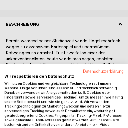
BESCHREIBUNG
Bereits während seiner Studienzeit wurde Hegel mehrfach
wegen zu exzessivem Kartenspiel und übermäßigem
Rotweingenuss ermahnt. Er ist zweifellos einer der
unkonventionellsten, heute würde man sagen, coolsten
Denker überhaupt. Es wird gespottet, er hätte im Suff den
„Weltgeist“ entdeckt. Tatsächlich aber ist seine
Datenschutzerklärung
Welterklärung bis heute faszinierend und topaktuell.
Wir respektieren den Datenschutz
Hegel hat als erster Philosoph die Dimension des
Wir nutzen Cookies und vergleichbare Technologien auf unserer
Website. Einige von ihnen sind essenziell und technisch notwendig.
„Werdens“ in seiner ganzen Tragweite erkannt. Man kann
Daneben verwenden wir Analysemethoden (z. B. Cookies oder
ihn mit Recht als den Charles Darwin der Philosophie
Fingerprints sowie serverseitiges Tracking), um zu messen, wie häufig
bezeichnen. Denn alles, wirklich alles, so Hegel, ist in
unsere Seite besucht und wie sie genutzt wird. Wir verwenden
ständiger Bewegung. Das menschliche Leben hat ebenso
Trackingtechnologien zu Marketingzwecken und setzen hierzu
serverseitiges Tracking sowie auch Drittanbieter ein, wodurch ggf.
Prozesscharakter wie die Natur und die Geschichte. Ein
geräteübergreifend Cookies, Fingerprints, Tracking-Pixel, IP-Adressen
Mensch kommt als Säugling zur Welt, wird zum Kind, zum
sowie gehashte E-Mail-Adressen genutzt werden. Auf unserer Seite
Jugendlichen und schließlich zum Erwachsenen. Auch die
betten wir zudem Drittinhalte von anderen Anbietern ein (Video-