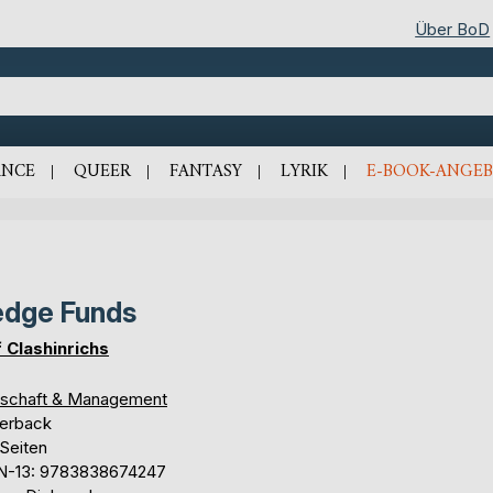
Über BoD
NCE
QUEER
FANTASY
LYRIK
E-BOOK-ANGEB
dge Funds
f Clashinrichs
tschaft & Management
erback
 Seiten
N-13: 9783838674247