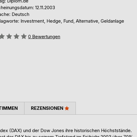
lag: Diplom.de
cheinungsdatum: 12.11.2003
ache: Deutsch
lagworte: Investment, Hedge, Fund, Alternative, Geldanlage
ertung::
0
Bewertungen
TIMMEN
REZENSIONEN
ndex (DAX) und der Dow Jones ihre historischen Höchststände.
hat der DAX bis zu seinem Tiefstand im Frühjahr 2003 über 70%