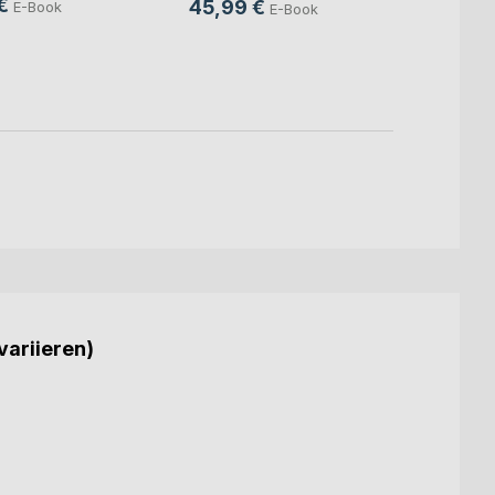
€
45,99 €
E-Book
E-Book
24,9
18,9
variieren)