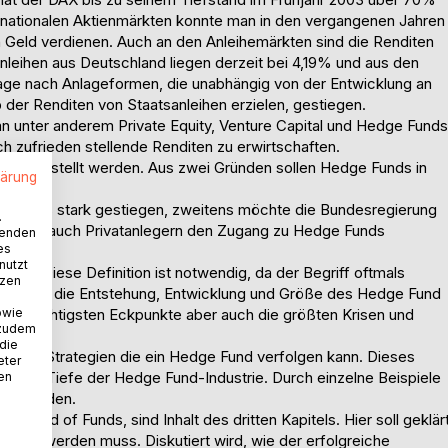
ernationalen Aktienmärkten konnte man in den vergangenen Jahren
len Geld verdienen. Auch an den Anleihemärkten sind die Renditen
sanleihen aus Deutschland liegen derzeit bei 4,19% und aus den
age nach Anlageformen, die unabhängig von der Entwicklung an
 der Renditen von Staatsanleihen erzielen, gestiegen.
n unter anderem Private Equity, Venture Capital und Hedge Funds
ch zufrieden stellende Renditen zu erwirtschaften.
s dargestellt werden. Aus zwei Gründen sollen Hedge Funds in
lärung
nvestments stark gestiegen, zweitens möchte die Bundesregierung
.
gesetz auch Privatanlegern den Zugang zu Hedge Funds
wenden
es
nutzt
erden. Diese Definition ist notwendig, da der Begriff oftmals
tzen
blick über die Entstehung, Entwicklung und Größe des Hedge Fund
owie
die wichtigsten Eckpunkte aber auch die größten Krisen und
 zudem
 die
edenen Strategien die ein Hedge Fund verfolgen kann. Dieses
eter
ite und Tiefe der Hedge Fund-Industrie. Durch einzelne Beispiele
nen
ieft werden.
 Fund of Funds, sind Inhalt des dritten Kapitels. Hier soll geklär
nagt werden muss. Diskutiert wird, wie der erfolgreiche