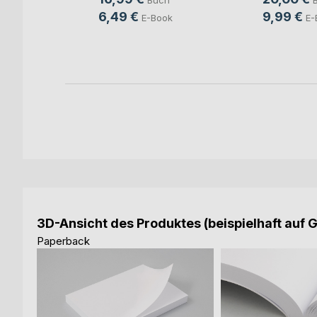
Buch
ch
6,49 €
9,99 €
E-Book
E-
ook
3D-Ansicht des Produktes (beispielhaft auf 
Paperback