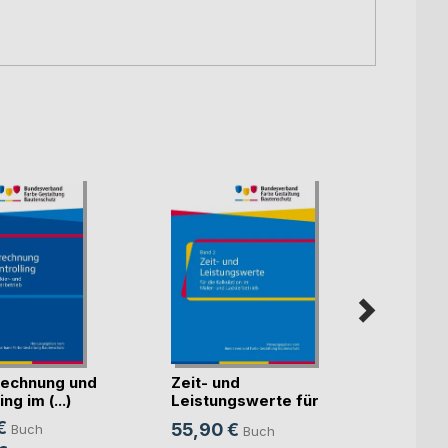
echnung und
Zeit- und
Künst
ng im (...)
Leistungswerte für
Intell
die K(...)
€
55,90 €
Buch
Buch
Mitte
Sven S