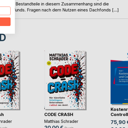
Wichtige Bestandteile in diesem Zusammenhang sind die
en Hedge Funds. Fragen nach dem Nutzen eines Dachfonds […]
D
Kostenr
sh
CODE CRASH
Controlli
hrader
Matthias Schrader
75,90 
20,00 €