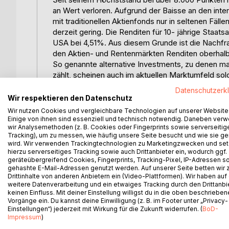
an Wert verloren. Aufgrund der Baisse an den int
mit traditionellen Aktienfonds nur in seltenen Fäl
derzeit gering. Die Renditen für 10- jährige Staat
USA bei 4,51%. Aus diesem Grunde ist die Nachfr
den Aktien- und Rentenmärkten Renditen oberhalb
So genannte alternative Investments, zu denen ma
zählt, scheinen auch im aktuellen Marktumfeld sol
Im Folgenden soll die Anlageform der Hedge Fund
Datenschutzerk
dieser Literaturarbeit näher untersucht werden.
Wir respektieren den Datenschutz
Einerseits ist die Nachfrage nach alternativen I
Wir nutzen Cookies und vergleichbare Technologien auf unserer Website
mit dem Entwurf zum Investmentmodernisierungs
Einige von ihnen sind essenziell und technisch notwendig. Daneben ver
wir Analysemethoden (z. B. Cookies oder Fingerprints sowie serverseitig
ermöglichen.
Tracking), um zu messen, wie häufig unsere Seite besucht und wie sie ge
Zu Beginn soll der Begriff Hedge Fund definiert w
wird. Wir verwenden Trackingtechnologien zu Marketingzwecken und se
irreführend ist. Daran anschließend soll ein Über
hierzu serverseitiges Tracking sowie auch Drittanbieter ein, wodurch ggf.
geräteübergreifend Cookies, Fingerprints, Tracking-Pixel, IP-Adressen s
Universums gegeben werden. Dargestellt werden 
gehashte E-Mail-Adressen genutzt werden. Auf unserer Seite betten wir
Ausfälle in der Geschichte der Hedge Funds.
Drittinhalte von anderen Anbietern ein (Video-Plattformen). Wir haben auf
Das folgende zweite Kapitel skizziert die verschi
weitere Datenverarbeitung und ein etwaiges Tracking durch den Drittanbi
Kapitel gibt einen Überblick über die gesamte Bre
keinen Einfluss. Mit deiner Einstellung willigst du in die oben beschriebe
Vorgänge ein. Du kannst deine Einwilligung (z. B. im Footer unter „Privacy-
und typische Geschäfte soll dieser Überblick vert
Einstellungen“) jederzeit mit Wirkung für die Zukunft widerrufen. (
BoD-
Die Aufgaben und Funktionen eines Dachfonds, eines
Impressum
)
werden, wie ein Fund of Funds aufgebaut und gema